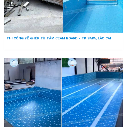
THI CÔNG BỂ GHÉP TỪ TẤM CEAM BOARD - TP SAPA, LÀO CAI