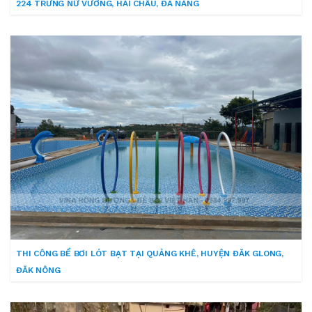
224 TRƯNG NỮ VƯƠNG, HẢI CHÂU, ĐÀ NẴNG
THI CÔNG BỂ BƠI LÓT BẠT TẠI QUẢNG KHÊ, HUYỆN ĐĂK GLONG,
ĐĂK NÔNG