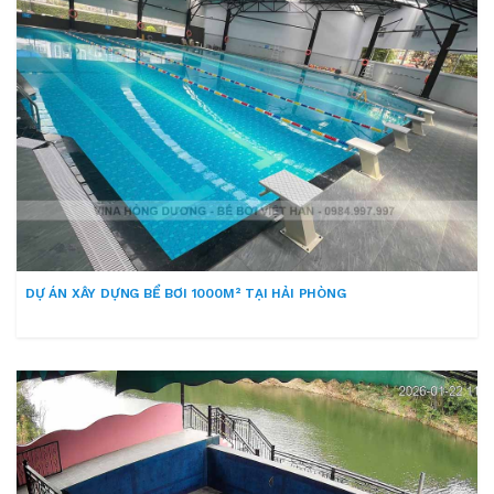
DỰ ÁN XÂY DỰNG BỂ BƠI 1000M² TẠI HẢI PHÒNG