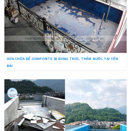
SỬA CHỮA BỂ COMPOSITE BỊ BONG TRÓC, THẤM NƯỚC TẠI YÊN
BÁI