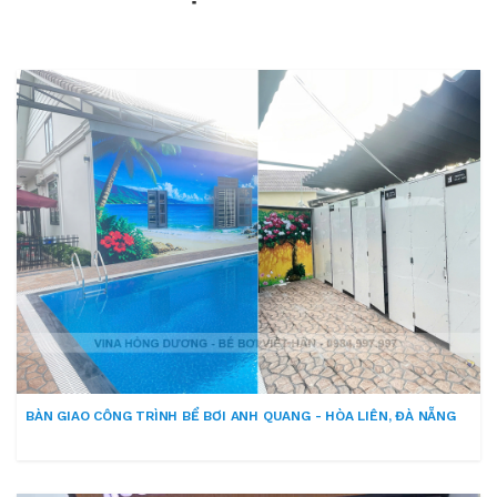
BÀN GIAO CÔNG TRÌNH BỂ BƠI ANH QUANG - HÒA LIÊN, ĐÀ NẴNG