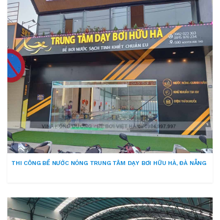
THI CÔNG BỂ NƯỚC NÓNG TRUNG TÂM DẠY BƠI HỮU HÀ, ĐÀ NẴNG