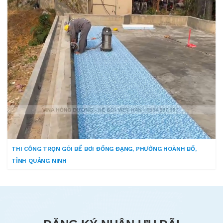
THI CÔNG TRỌN GÓI BỂ BƠI ĐỒNG ĐẠNG, PHƯỜNG HOÀNH BỒ,
TỈNH QUẢNG NINH