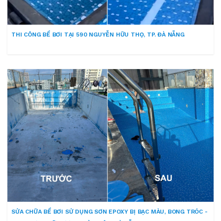
THI CÔNG BỂ BƠI TẠI 590 NGUYỄN HỮU THỌ, TP. ĐÀ NẴNG
SỬA CHỮA BỂ BƠI SỬ DỤNG SƠN EPOXY BỊ BẠC MÀU, BONG TRÓC -