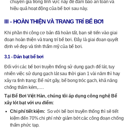
chuyên gia trong lĩnh vực này để đảm bảo an toàn và
hiệu quả hoạt động của bể bơi sau này.
III - HOÀN THIỆN VÀ TRANG TRÍ BỂ BƠI
Khi phần thi công cơ bản đã hoàn tất, bạn sẽ tiến vào giai
đoạn hoàn thiện và trang trí bể bơi. Đây là giai đoạn quyết
định vẻ đẹp và tính thẩm mỹ của bể bơi.
3.1 - Dán bạt bể bơi
Đối với các bể bơi truyền thống sử dụng gạch để lát, tuy
nhiên việc sử dụng gạch lát sau thời gian 1 vài năm thì hay
xảy ra tình trạng: Bể nứt gãy, bể bong tróc gạch, khả năng
chống thấm kém,….
Tại Bể Bơi Việt Hàn, chúng tôi áp dụng công nghệ Bể
xây lót bạt với ưu điểm:
Chi phí tiết kiệm:
So với bể bơi truyền thống thì sẽ tiết
kiệm đến 70% chi phí nhờ giảm bớt các công đoạn chống
thấm phức tạp.