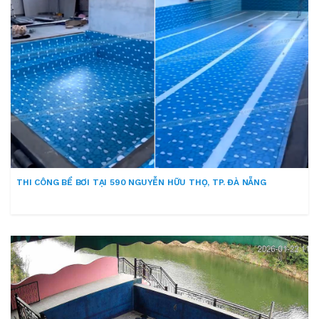
THI CÔNG BỂ BƠI TẠI 590 NGUYỄN HỮU THỌ, TP. ĐÀ NẴNG