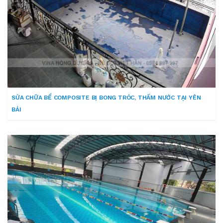
SỬA CHỮA BỂ COMPOSITE BỊ BONG TRÓC, THẤM NƯỚC TẠI YÊN
BÁI