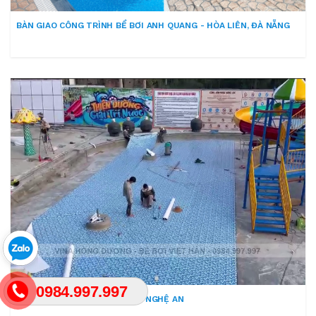
BÀN GIAO CÔNG TRÌNH BỂ BƠI ANH QUANG - HÒA LIÊN, ĐÀ NẴNG
0984.997.997
CÔNG VIÊN NƯỚC HẰNG LỘC - NGHỆ AN