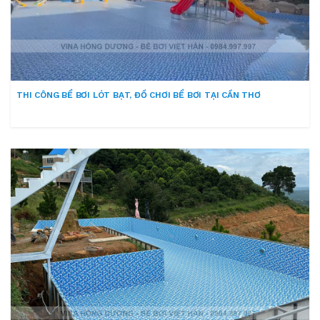
THI CÔNG BỂ BƠI LÓT BẠT, ĐỒ CHƠI BỂ BƠI TẠI CẦN THƠ