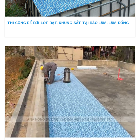
THI CÔNG BỂ BƠI LÓT BẠT, KHUNG SẮT TẠI BẢO LÂM, LÂM ĐỒNG