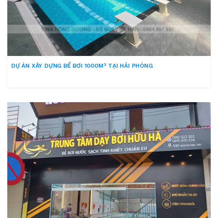
DỰ ÁN XÂY DỰNG BỂ BƠI 1000M² TẠI HẢI PHÒNG