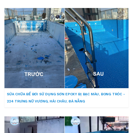
SỬA CHỮA BỂ BƠI SỬ DỤNG SƠN EPOXY BỊ BẠC MÀU, BONG TRÓC -
224 TRƯNG NỮ VƯƠNG, HẢI CHÂU, ĐÀ NẴNG