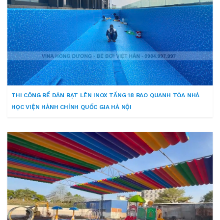
THI CÔNG BỂ DÁN BẠT LÊN INOX TẦNG 18 BAO QUANH TÒA NHÀ
HỌC VIỆN HÀNH CHÍNH QUỐC GIA HÀ NỘI