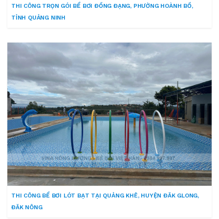
THI CÔNG TRỌN GÓI BỂ BƠI ĐỒNG ĐẠNG, PHƯỜNG HOÀNH BỒ,
TỈNH QUẢNG NINH
THI CÔNG BỂ BƠI LÓT BẠT TẠI QUẢNG KHÊ, HUYỆN ĐĂK GLONG,
ĐĂK NÔNG