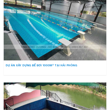
DỰ ÁN XÂY DỰNG BỂ BƠI 1000M² TẠI HẢI PHÒNG