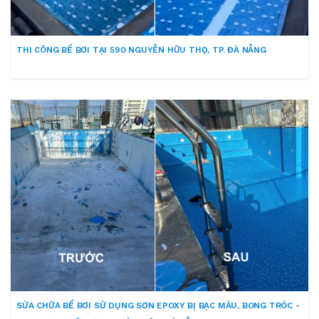
THI CÔNG BỂ BƠI TẠI 590 NGUYỄN HỮU THỌ, TP. ĐÀ NẴNG
SỬA CHỮA BỂ BƠI SỬ DỤNG SƠN EPOXY BỊ BẠC MÀU, BONG TRÓC -