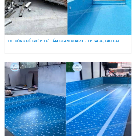
THI CÔNG BỂ GHÉP TỪ TẤM CEAM BOARD - TP SAPA, LÀO CAI