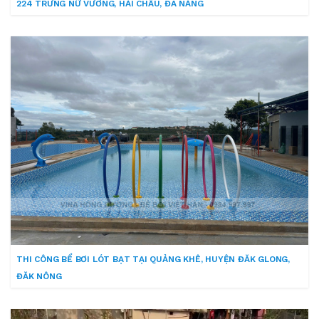
224 TRƯNG NỮ VƯƠNG, HẢI CHÂU, ĐÀ NẴNG
THI CÔNG BỂ BƠI LÓT BẠT TẠI QUẢNG KHÊ, HUYỆN ĐĂK GLONG,
ĐĂK NÔNG