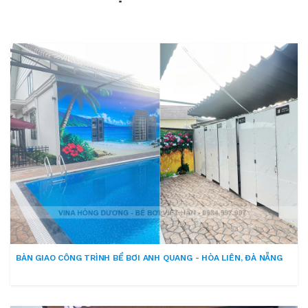
BÀN GIAO CÔNG TRÌNH BỂ BƠI ANH QUANG - HÒA LIÊN, ĐÀ NẴNG