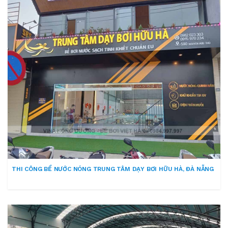
THI CÔNG BỂ NƯỚC NÓNG TRUNG TÂM DẠY BƠI HỮU HÀ, ĐÀ NẴNG