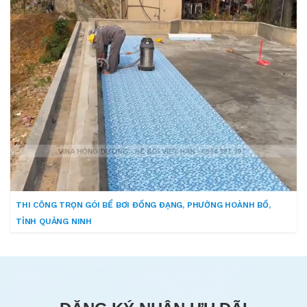
THI CÔNG TRỌN GÓI BỂ BƠI ĐỒNG ĐẠNG, PHƯỜNG HOÀNH BỒ,
TỈNH QUẢNG NINH