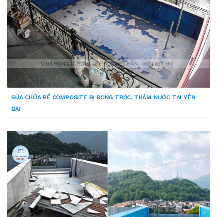
SỬA CHỮA BỂ COMPOSITE BỊ BONG TRÓC, THẤM NƯỚC TẠI YÊN
BÁI