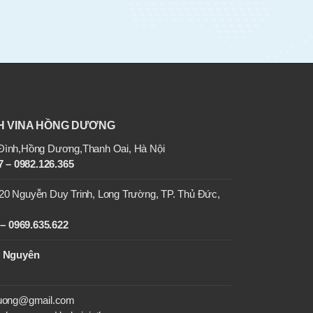
H VINA HỒNG DƯƠNG
ình,Hồng Dương,Thanh Oai, Hà Nội
 – 0982.126.365
20 Nguyễn Duy Trinh, Long Trường, TP. Thủ Đức,
– 0969.635.622
y Nguyên
duong@gmail.com