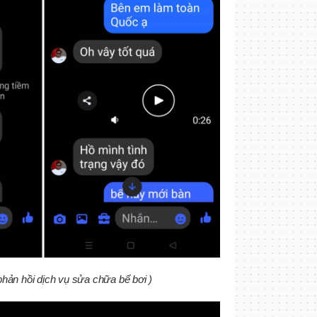
hản hồi dịch vụ sửa chữa bể bơi )