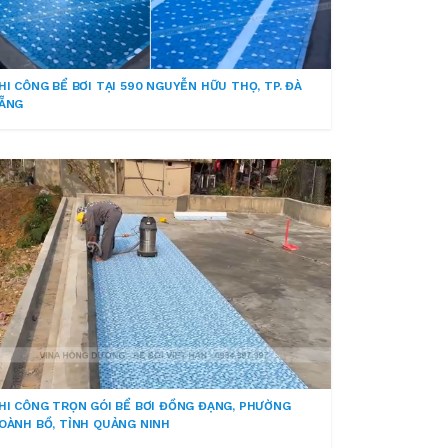
HI CÔNG BỂ BƠI TẠI 590 NGUYỄN HỮU THỌ, TP. ĐÀ
ẴNG
HI CÔNG TRỌN GÓI BỂ BƠI ĐỒNG ĐẠNG, PHƯỜNG
OÀNH BỒ, TỈNH QUẢNG NINH