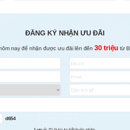
ĐĂNG KÝ NHẬN ƯU ĐÃI
30 triệu
hôm nay để nhận được ưu đãi lên đến
từ B
d654
Lưu ý:
(*) là ký tự bắt buộc nhập.