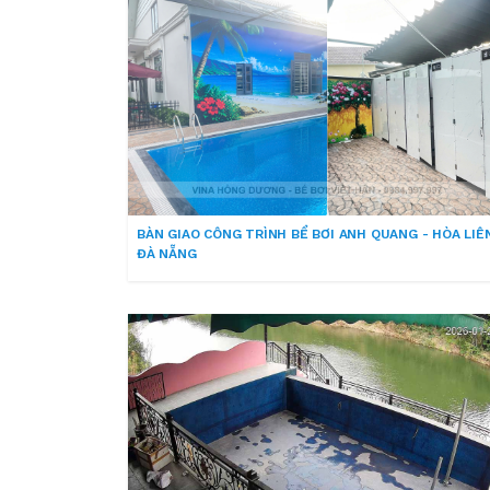
BÀN GIAO CÔNG TRÌNH BỂ BƠI ANH QUANG - HÒA LIÊN
ĐÀ NẴNG