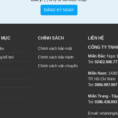
 MỤC
CHÍNH SÁCH
LIÊN HỆ
CÔNG TY TNH
iệu
Chính sách bảo mật
Miền Bắc:
Ngọc Đ
g bể bơi
Chính sách bảo hành
Tel:
02422.666.777
Chính sách vận chuyển
Miền Nam:
1426/
TP. Hồ Chí Minh
Tel:
0984.997.997 
Miền Trung - Tâ
Tel:
0386.438.893
Email: vinahong