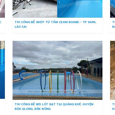
C
THI CÔNG BỂ GHÉP TỪ TẤM CEAM BOARD - TP SAPA,
T
LÀO CAI
N
THI CÔNG BỂ BƠI LÓT BẠT TẠI QUẢNG KHÊ, HUYỆN
T
ĐĂK GLONG, ĐĂK NÔNG
H