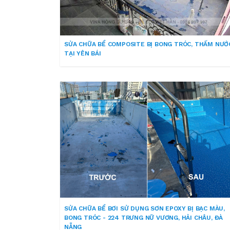
SỬA CHỮA BỂ COMPOSITE BỊ BONG TRÓC, THẤM NƯỚ
TẠI YÊN BÁI
SỬA CHỮA BỂ BƠI SỬ DỤNG SƠN EPOXY BỊ BẠC MÀU,
BONG TRÓC - 224 TRƯNG NỮ VƯƠNG, HẢI CHÂU, ĐÀ
NẴNG