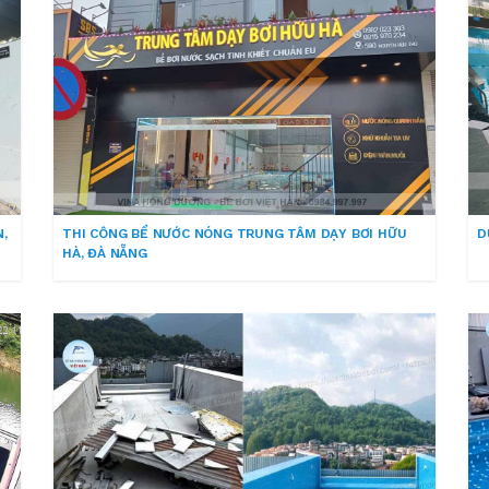
,
THI CÔNG BỂ NƯỚC NÓNG TRUNG TÂM DẠY BƠI HỮU
D
HÀ, ĐÀ NẴNG