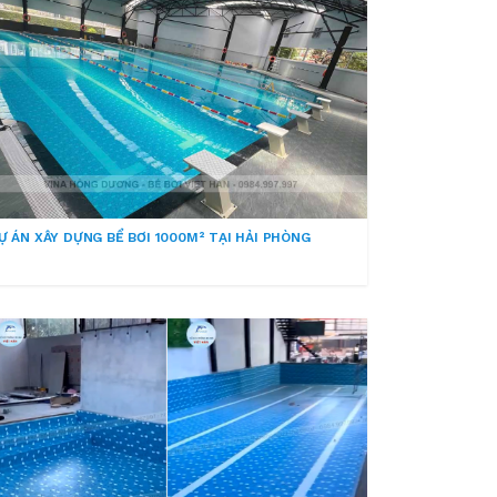
Ự ÁN XÂY DỰNG BỂ BƠI 1000M² TẠI HẢI PHÒNG