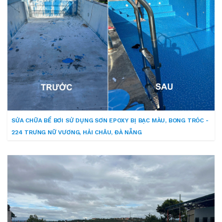
SỬA CHỮA BỂ BƠI SỬ DỤNG SƠN EPOXY BỊ BẠC MÀU, BONG TRÓC -
224 TRƯNG NỮ VƯƠNG, HẢI CHÂU, ĐÀ NẴNG