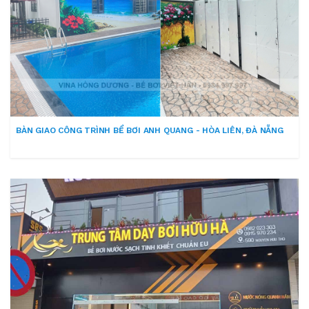
BÀN GIAO CÔNG TRÌNH BỂ BƠI ANH QUANG - HÒA LIÊN, ĐÀ NẴNG