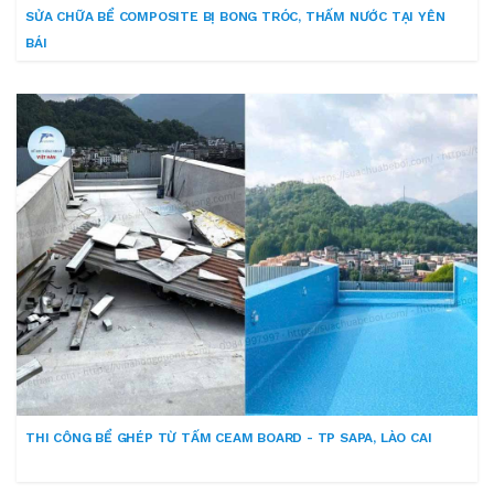
SỬA CHỮA BỂ COMPOSITE BỊ BONG TRÓC, THẤM NƯỚC TẠI YÊN
BÁI
THI CÔNG BỂ GHÉP TỪ TẤM CEAM BOARD - TP SAPA, LÀO CAI