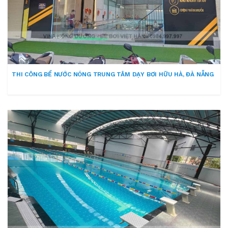
THI CÔNG BỂ NƯỚC NÓNG TRUNG TÂM DẠY BƠI HỮU HÀ, ĐÀ NẴNG