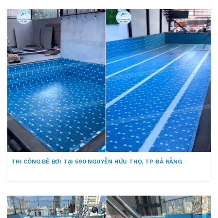
THI CÔNG BỂ BƠI TẠI 590 NGUYỄN HỮU THỌ, TP. ĐÀ NẴNG