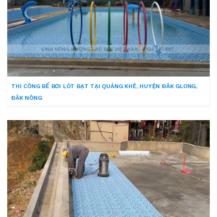
THI CÔNG BỂ BƠI LÓT BẠT TẠI QUẢNG KHÊ, HUYỆN ĐĂK GLONG,
ĐĂK NÔNG