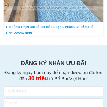
THI CÔNG TRỌN GÓI BỂ BƠI ĐỒNG ĐẠNG, PHƯỜNG HOÀNH BỒ,
TỈNH QUẢNG NINH
ĐĂNG KÝ NHẬN ƯU ĐÃI
Đăng ký ngay hôm nay để nhận được ưu đãi lên
30 triệu
đến
từ Bể Bơi Việt Hàn!