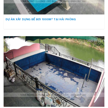
DỰ ÁN XÂY DỰNG BỂ BƠI 1000M² TẠI HẢI PHÒNG