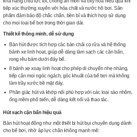
khả năng chịu lực tốt, chống ăn mòn và oxy hóa hiệu quả khi
tiếp xúc thường xuyên với hóa chất và nước hồ bơi. Sản
phẩm đảm bảo độ chắc chắn, bền bỉ và thích hợp sử dụng
cho mọi loại bể bơi trong thời gian dài.
Thiết kế thông minh, dễ sử dụng
Bàn hút được tích hợp các bàn chải cọ rửa và hệ thống
bánh xe linh hoạt, giúp dễ dàng làm sạch các cặn bẩn,
rong rêu bám dưới đáy bể.
8 bánh xe xoay linh hoạt cho phép di chuyển nhẹ nhàng,
tiếp cận mọi ngóc ngách, góc khuất của bể bơi mà không
làm trầy xước bề mặt đáy.
Phần giác hút và khớp nối phù hợp với các loại sào nhôm,
ống mềm phổ biến, dễ dàng kết nối và thao tác.
Hút sạch cặn bẩn hiệu quả
Bàn hút hoạt động như một thiết bị hút bụi chuyên dụng dành
cho bể bơi, nhờ áp lực chân không mạnh mẽ: