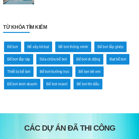
TỪ KHÓA TÌM KIẾM
Bể bơi
Bể xây lót bạt
Bể bơi thông minh
Bể bơi lắp ghép
Bể bơi lắp ráp
Sửa chữa bể bơi
Bể bơi di động
Bạt bể bơi
Thiết bị bể bơi
Bể bơi trường học
Bể bơi trẻ em
Bể bơi kinh doanh
Bể bơi resort
Bể bơi thi đấu
CÁC DỰ ÁN ĐÃ THI CÔNG