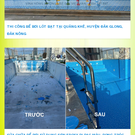
THI CÔNG BỂ BƠI LÓT BẠT TẠI QUẢNG KHÊ, HUYỆN ĐĂK GLONG,
ĐĂK NÔNG
SỬA CHỮA BỂ BƠI SỬ DỤNG SƠN EPOXY BỊ BẠC MÀU, BONG TRÓC -