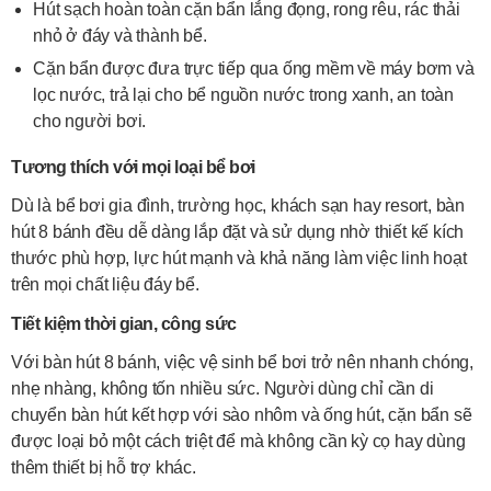
Hút sạch hoàn toàn cặn bẩn lắng đọng, rong rêu, rác thải
nhỏ ở đáy và thành bể.
Cặn bẩn được đưa trực tiếp qua ống mềm về máy bơm và
lọc nước, trả lại cho bể nguồn nước trong xanh, an toàn
cho người bơi.
Tương thích với mọi loại bể bơi
Dù là bể bơi gia đình, trường học, khách sạn hay resort, bàn
hút 8 bánh đều dễ dàng lắp đặt và sử dụng nhờ thiết kế kích
thước phù hợp, lực hút mạnh và khả năng làm việc linh hoạt
trên mọi chất liệu đáy bể.
Tiết kiệm thời gian, công sức
Với bàn hút 8 bánh, việc vệ sinh bể bơi trở nên nhanh chóng,
nhẹ nhàng, không tốn nhiều sức. Người dùng chỉ cần di
chuyển bàn hút kết hợp với sào nhôm và ống hút, cặn bẩn sẽ
được loại bỏ một cách triệt để mà không cần kỳ cọ hay dùng
thêm thiết bị hỗ trợ khác.