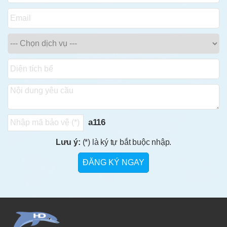
a116
Lưu ý:
(*) là ký tự bắt buộc nhập.