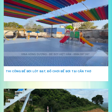
THI CÔNG BỂ BƠI LÓT BẠT, ĐỒ CHƠI BỂ BƠI TẠI CẦN THƠ