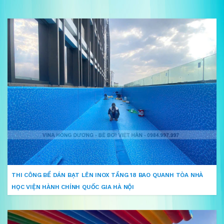
THI CÔNG BỂ DÁN BẠT LÊN INOX TẦNG 18 BAO QUANH TÒA NHÀ
HỌC VIỆN HÀNH CHÍNH QUỐC GIA HÀ NỘI