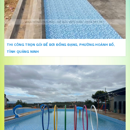
THI CÔNG TRỌN GÓI BỂ BƠI ĐỒNG ĐẠNG, PHƯỜNG HOÀNH BỒ,
TỈNH QUẢNG NINH