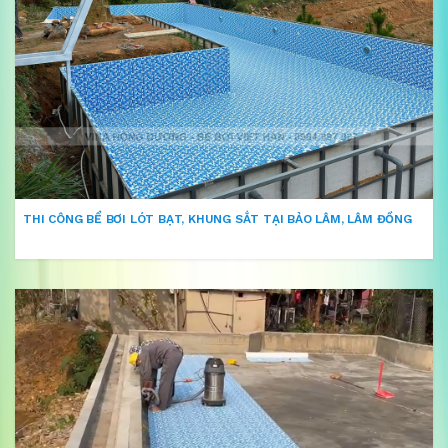
THI CÔNG BỂ BƠI LÓT BẠT, KHUNG SẮT TẠI BẢO LÂM, LÂM ĐỒNG