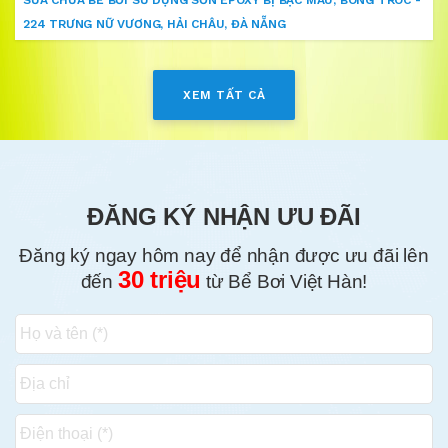
224 TRƯNG NỮ VƯƠNG, HẢI CHÂU, ĐÀ NẴNG
XEM TẤT CẢ
ĐĂNG KÝ NHẬN ƯU ĐÃI
Đăng ký ngay hôm nay để nhận được ưu đãi lên
30 triệu
đến
từ Bể Bơi Việt Hàn!