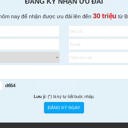
ĐĂNG KÝ NHẬN ƯU ĐÃI
30 triệu
hôm nay để nhận được ưu đãi lên đến
từ B
d654
Lưu ý:
(*) là ký tự bắt buộc nhập.