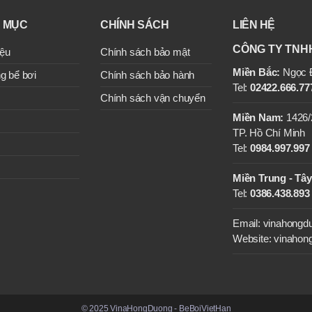
 MỤC
CHÍNH SÁCH
LIÊN HỆ
CÔNG TY TNH
iệu
Chính sách bảo mật
Miền Bắc:
Ngọc Đ
g bể bơi
Chính sách bảo hành
Tel:
02422.666.777
Chính sách vận chuyển
Miền Nam:
1426/
TP. Hồ Chí Minh
Tel:
0984.997.997 
Miền Trung - Tâ
Tel:
0386.438.893
Email: vinahong
Website: vinahon
© 2025 VinaHongDuong - BeBoiVietHan