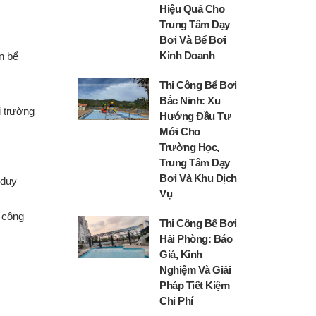
Hiệu Quả Cho
Trung Tâm Dạy
Bơi Và Bể Bơi
Kinh Doanh
n bể
Thi Công Bể Bơi
Bắc Ninh: Xu
i trường
Hướng Đầu Tư
Mới Cho
Trường Học,
Trung Tâm Dạy
Bơi Và Khu Dịch
 duy
Vụ
y công
Thi Công Bể Bơi
Hải Phòng: Báo
Giá, Kinh
Nghiệm Và Giải
Pháp Tiết Kiệm
Chi Phí