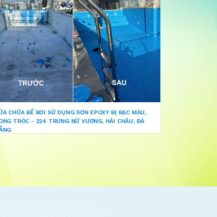
ỬA CHỮA BỂ BƠI SỬ DỤNG SƠN EPOXY BỊ BẠC MÀU,
ONG TRÓC - 224 TRƯNG NỮ VƯƠNG, HẢI CHÂU, ĐÀ
ẴNG