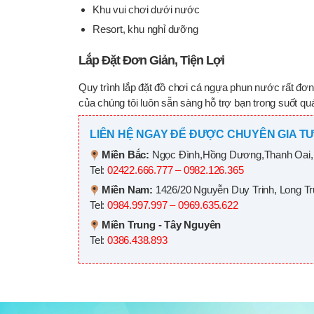
Khu vui chơi dưới nước
Resort, khu nghỉ dưỡng
Lắp Đặt Đơn Giản, Tiện Lợi
Quy trình lắp đặt đồ chơi cá ngựa phun nước rất đơn g
của chúng tôi luôn sẵn sàng hỗ trợ bạn trong suốt quá 
LIÊN HỆ NGAY ĐỂ ĐƯỢC CHUYÊN GIA TƯ
Miền Bắc:
Ngọc Đình,Hồng Dương,Thanh Oai,
Tel:
02422.666.777 – 0982.126.365
Miền Nam:
1426/20 Nguyễn Duy Trinh, Long T
Tel:
0984.997.997 – 0969.635.622
Miền Trung - Tây Nguyên
Tel:
0386.438.893