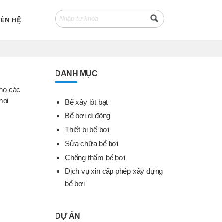
IÊN HỆ
DANH MỤC
cho các
mọi
Bể xây lót bạt
Bể bơi di động
Thiết bị bể bơi
Sửa chữa bể bơi
Chống thấm bể bơi
Dịch vụ xin cấp phép xây dựng
bể bơi
DỰ ÁN