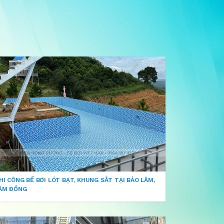
HI CÔNG BỂ BƠI LÓT BẠT, KHUNG SẮT TẠI BẢO LÂM,
ÂM ĐỒNG