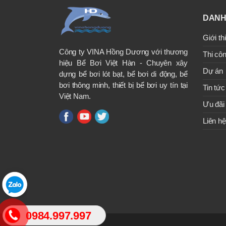
DANH
Giới th
Công ty VINA Hồng Dương với thương
Thi côn
hiệu Bể Bơi Việt Hàn - Chuyên xây
Dự án
dựng bể bơi lót bạt, bể bơi di động, bể
bơi thông minh, thiết bị bể bơi uy tín tại
Tin tức
Việt Nam.
Ưu đãi
Liên hệ
0984.997.997