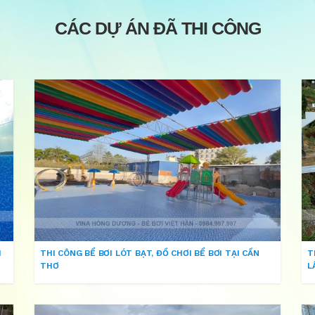
CÁC DỰ ÁN ĐÃ THI CÔNG
H
THI CÔNG BỂ BƠI LÓT BẠT, ĐỒ CHƠI BỂ BƠI TẠI CẦN
T
THƠ
L