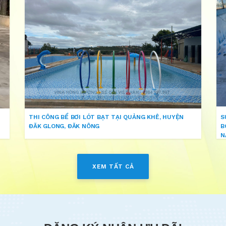
THI CÔNG BỂ BƠI LÓT BẠT TẠI QUẢNG KHÊ, HUYỆN
S
ĐĂK GLONG, ĐĂK NÔNG
B
N
XEM TẤT CẢ