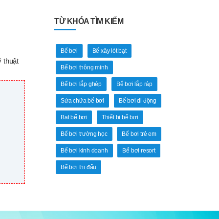
TỪ KHÓA TÌM KIẾM
Bể bơi
Bể xây lót bạt
ỹ thuật
Bể bơi thông minh
Bể bơi lắp ghép
Bể bơi lắp ráp
Sửa chữa bể bơi
Bể bơi di động
Bạt bể bơi
Thiết bị bể bơi
Bể bơi trường học
Bể bơi trẻ em
Bể bơi kinh doanh
Bể bơi resort
Bể bơi thi đấu