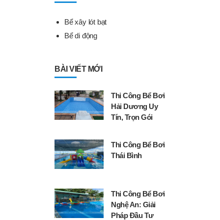
Bể xây lót bạt
Bể di động
BÀI VIẾT MỚI
Thi Công Bể Bơi
Hải Dương Uy
Tín, Trọn Gói
Thi Công Bể Bơi
Thái Bình
Thi Công Bể Bơi
Nghệ An: Giải
Pháp Đầu Tư