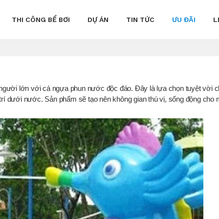
THI CÔNG BỂ BƠI
DỰ ÁN
TIN TỨC
ƯU ĐÃI
L
người lớn với cá ngựa phun nước độc đáo. Đây là lựa chọn tuyệt vời 
 trí dưới nước. Sản phẩm sẽ tạo nên không gian thú vị, sống động cho 