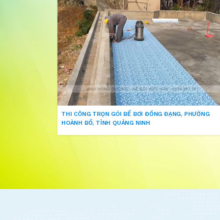
THI CÔNG TRỌN GÓI BỂ BƠI ĐỒNG ĐẠNG, PHƯỜNG
HOÀNH BỒ, TỈNH QUẢNG NINH