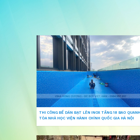
THI CÔNG BỂ DÁN BẠT LÊN INOX TẦNG 18 BAO QUAN
TÒA NHÀ HỌC VIỆN HÀNH CHÍNH QUỐC GIA HÀ NỘI