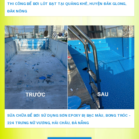
THI CÔNG BỂ BƠI LÓT BẠT TẠI QUẢNG KHÊ, HUYỆN ĐĂK GLONG,
ĐĂK NÔNG
SỬA CHỮA BỂ BƠI SỬ DỤNG SƠN EPOXY BỊ BẠC MÀU, BONG TRÓC -
224 TRƯNG NỮ VƯƠNG, HẢI CHÂU, ĐÀ NẴNG