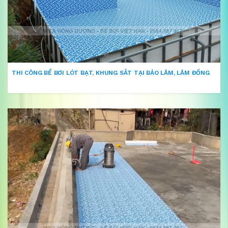
THI CÔNG BỂ BƠI LÓT BẠT, KHUNG SẮT TẠI BẢO LÂM, LÂM ĐỒNG