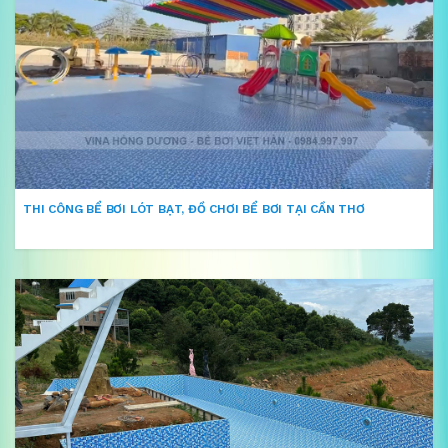
THI CÔNG BỂ BƠI LÓT BẠT, ĐỒ CHƠI BỂ BƠI TẠI CẦN THƠ