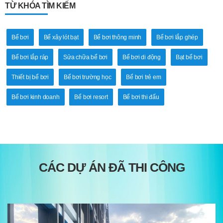
TỪ KHÓA TÌM KIẾM
Bể bơi
Bể xây lót bạt
Bể bơi thông minh
Bể bơi lắp ghép
Bể bơi lắp ráp
Sửa chữa bể bơi
Bể bơi di động
Bạt bể bơi
Thiết bị bể bơi
Bể bơi trường học
Bể bơi trẻ em
Bể bơi kinh doanh
Bể bơi resort
Bể bơi thi đấu
CÁC DỰ ÁN ĐÃ THI CÔNG