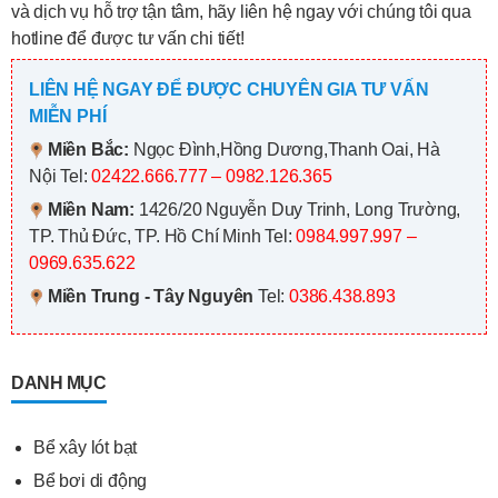
và dịch vụ hỗ trợ tận tâm, hãy liên hệ ngay với chúng tôi qua
hotline để được tư vấn chi tiết!
LIÊN HỆ NGAY ĐỂ ĐƯỢC CHUYÊN GIA TƯ VẤN
MIỄN PHÍ
Miền Bắc:
Ngọc Đình,Hồng Dương,Thanh Oai, Hà
Nội
Tel:
02422.666.777 – 0982.126.365
Miền Nam:
1426/20 Nguyễn Duy Trinh, Long Trường,
TP. Thủ Đức, TP. Hồ Chí Minh
Tel:
0984.997.997 –
0969.635.622
Miền Trung - Tây Nguyên
Tel:
0386.438.893
DANH MỤC
Bể xây lót bạt
Bể bơi di động