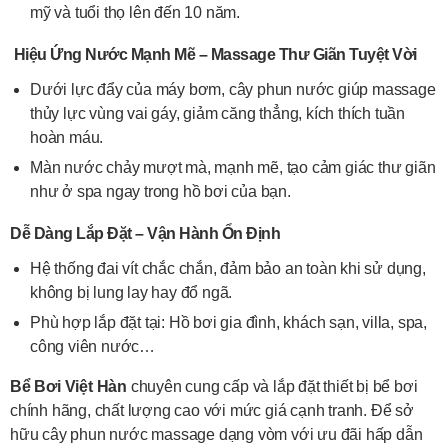
mỹ và tuổi thọ lên đến 10 năm.
Hiệu Ứng Nước Mạnh Mẽ – Massage Thư Giãn Tuyệt Vời
Dưới lực đẩy của máy bơm, cây phun nước giúp massage
thủy lực vùng vai gáy, giảm căng thẳng, kích thích tuần
hoàn máu.
Màn nước chảy mượt mà, mạnh mẽ, tạo cảm giác thư giãn
như ở spa ngay trong hồ bơi của bạn.
Dễ Dàng Lắp Đặt – Vận Hành Ổn Định
Hệ thống đai vít chắc chắn, đảm bảo an toàn khi sử dụng,
không bị lung lay hay đổ ngã.
Phù hợp lắp đặt tại: Hồ bơi gia đình, khách sạn, villa, spa,
công viên nước…
Bể Bơi Việt Hàn
chuyên cung cấp và lắp đặt thiết bị bể bơi
chính hãng, chất lượng cao với mức giá cạnh tranh. Để sở
hữu cây phun nước massage dạng vòm với ưu đãi hấp dẫn