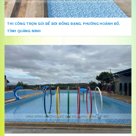
THI CÔNG TRỌN GÓI BỂ BƠI ĐỒNG ĐẠNG, PHƯỜNG HOÀNH BỒ,
TỈNH QUẢNG NINH