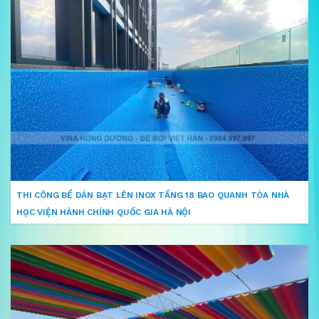
THI CÔNG BỂ DÁN BẠT LÊN INOX TẦNG 18 BAO QUANH TÒA NHÀ
HỌC VIỆN HÀNH CHÍNH QUỐC GIA HÀ NỘI