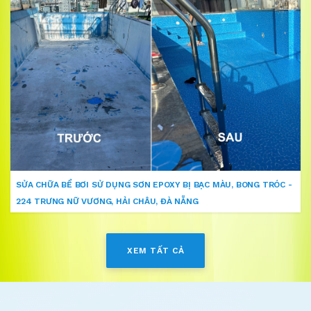
SỬA CHỮA BỂ BƠI SỬ DỤNG SƠN EPOXY BỊ BẠC MÀU, BONG TRÓC -
224 TRƯNG NỮ VƯƠNG, HẢI CHÂU, ĐÀ NẴNG
XEM TẤT CẢ