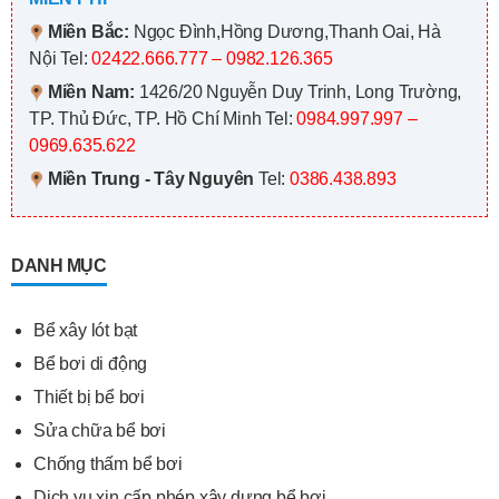
Miền Bắc:
Ngọc Đình,Hồng Dương,Thanh Oai, Hà
Nội
Tel:
02422.666.777 – 0982.126.365
Miền Nam:
1426/20 Nguyễn Duy Trinh, Long Trường,
TP. Thủ Đức, TP. Hồ Chí Minh
Tel:
0984.997.997 –
0969.635.622
Miền Trung - Tây Nguyên
Tel:
0386.438.893
DANH MỤC
Bể xây lót bạt
Bể bơi di động
Thiết bị bể bơi
Sửa chữa bể bơi
Chống thấm bể bơi
Dịch vụ xin cấp phép xây dựng bể bơi