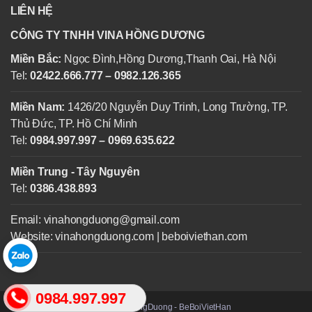
LIÊN HỆ
CÔNG TY TNHH VINA HỒNG DƯƠNG
Miền Bắc:
Ngọc Đình,Hồng Dương,Thanh Oai, Hà Nội
Tel:
02422.666.777 – 0982.126.365
Miền Nam:
1426/20 Nguyễn Duy Trinh, Long Trường, TP.
Thủ Đức, TP. Hồ Chí Minh
Tel:
0984.997.997 – 0969.635.622
Miền Trung - Tây Nguyên
Tel:
0386.438.893
Email: vinahongduong@gmail.com
Website: vinahongduong.com | beboiviethan.com
0984.997.997
© 2025 VinaHongDuong - BeBoiVietHan