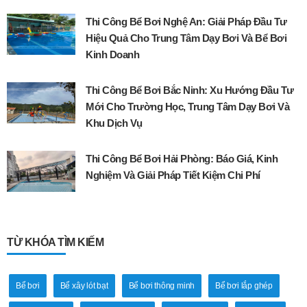
Thi Công Bể Bơi Nghệ An: Giải Pháp Đầu Tư
Hiệu Quả Cho Trung Tâm Dạy Bơi Và Bể Bơi
Kinh Doanh
Thi Công Bể Bơi Bắc Ninh: Xu Hướng Đầu Tư
Mới Cho Trường Học, Trung Tâm Dạy Bơi Và
Khu Dịch Vụ
Thi Công Bể Bơi Hải Phòng: Báo Giá, Kinh
Nghiệm Và Giải Pháp Tiết Kiệm Chi Phí
TỪ KHÓA TÌM KIẾM
Bể bơi
Bể xây lót bạt
Bể bơi thông minh
Bể bơi lắp ghép