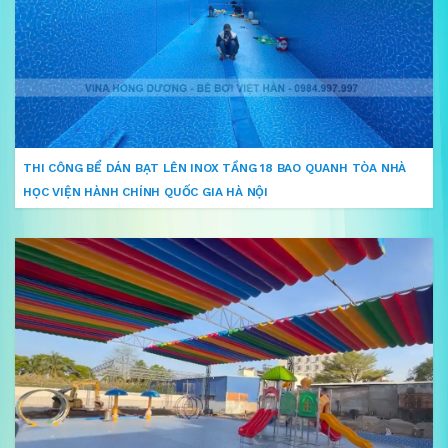
THI CÔNG BỂ DÁN BẠT LÊN INOX TẦNG 18 BAO QUANH TÒA NHÀ
HỌC VIỆN HÀNH CHÍNH QUỐC GIA HÀ NỘI