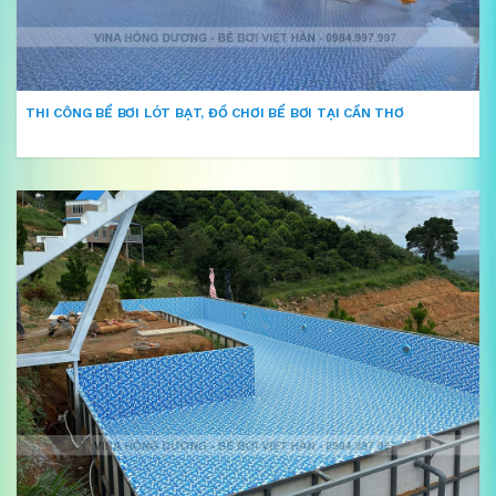
THI CÔNG BỂ BƠI LÓT BẠT, ĐỒ CHƠI BỂ BƠI TẠI CẦN THƠ