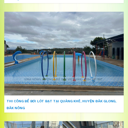
THI CÔNG BỂ BƠI LÓT BẠT TẠI QUẢNG KHÊ, HUYỆN ĐĂK GLONG,
ĐĂK NÔNG