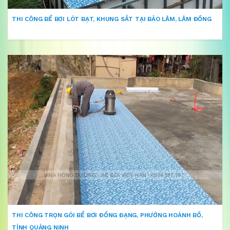
THI CÔNG BỂ BƠI LÓT BẠT, KHUNG SẮT TẠI BẢO LÂM, LÂM ĐỒNG
THI CÔNG TRỌN GÓI BỂ BƠI ĐỒNG ĐẠNG, PHƯỜNG HOÀNH BỒ,
TỈNH QUẢNG NINH