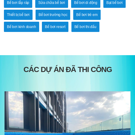
Bể bơi lắp ráp
Sửa chữa bể bơi
Bể bơi di động
Bạt bể bơi
Thiết bị bể bơi
Bể bơi trường học
Bể bơi trẻ em
Bể bơi kinh doanh
Bể bơi resort
Bể bơi thi đấu
CÁC DỰ ÁN ĐÃ THI CÔNG