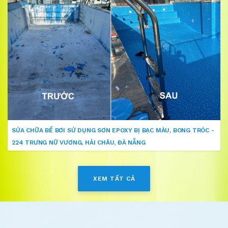
SỬA CHỮA BỂ BƠI SỬ DỤNG SƠN EPOXY BỊ BẠC MÀU, BONG TRÓC -
224 TRƯNG NỮ VƯƠNG, HẢI CHÂU, ĐÀ NẴNG
XEM TẤT CẢ