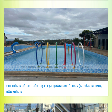
THI CÔNG BỂ BƠI LÓT BẠT TẠI QUẢNG KHÊ, HUYỆN ĐĂK GLONG,
ĐĂK NÔNG