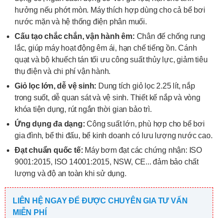
hưởng nếu phớt mòn. Máy thích hợp dùng cho cả bể bơi
nước mặn và hệ thống điện phân muối.
Cấu tạo chắc chắn, vận hành êm:
Chân đế chống rung
lắc, giúp máy hoạt động êm ái, hạn chế tiếng ồn. Cánh
quạt và bộ khuếch tán tối ưu công suất thủy lực, giảm tiêu
thụ điện và chi phí vận hành.
Giỏ lọc lớn, dễ vệ sinh:
Dung tích giỏ lọc 2.25 lít, nắp
trong suốt, dễ quan sát và vệ sinh. Thiết kế nắp và vòng
khóa tiện dụng, rút ngắn thời gian bảo trì.
Ứng dụng đa dạng:
Công suất lớn, phù hợp cho bể bơi
gia đình, bể thi đấu, bể kinh doanh có lưu lượng nước cao.
Đạt chuẩn quốc tế:
Máy bơm đạt các chứng nhận: ISO
9001:2015, ISO 14001:2015, NSW, CE... đảm bảo chất
lượng và độ an toàn khi sử dụng.
LIÊN HỆ NGAY ĐỂ ĐƯỢC CHUYÊN GIA TƯ VẤN
MIỄN PHÍ