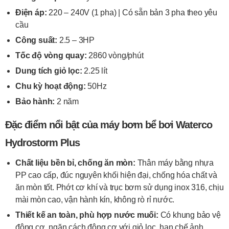
Điện áp:
220 – 240V (1 pha) | Có sẵn bản 3 pha theo yêu
cầu
Công suất:
2.5 – 3HP
Tốc độ vòng quay:
2860 vòng/phút
Dung tích giỏ lọc:
2.25 lít
Chu kỳ hoạt động:
50Hz
Bảo hành:
2 năm
Đặc điểm nổi bật của máy bơm bể bơi Waterco
Hydrostorm Plus
Chất liệu bền bỉ, chống ăn mòn:
Thân máy bằng nhựa
PP cao cấp, đúc nguyên khối hiện đại, chống hóa chất và
ăn mòn tốt. Phớt cơ khí và trục bơm sử dụng inox 316, chịu
mài mòn cao, vận hành kín, không rò rỉ nước.
Thiết kế an toàn, phù hợp nước muối:
Có khung bảo vệ
động cơ, ngăn cách động cơ với giỏ lọc, hạn chế ảnh