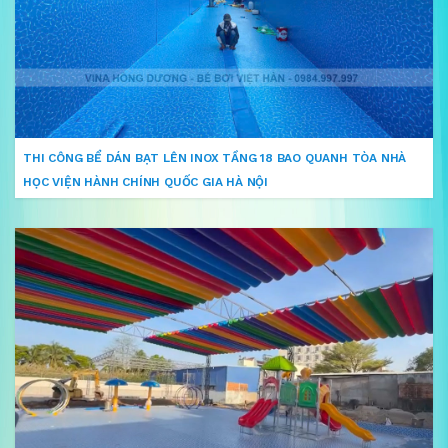
THI CÔNG BỂ DÁN BẠT LÊN INOX TẦNG 18 BAO QUANH TÒA NHÀ
HỌC VIỆN HÀNH CHÍNH QUỐC GIA HÀ NỘI