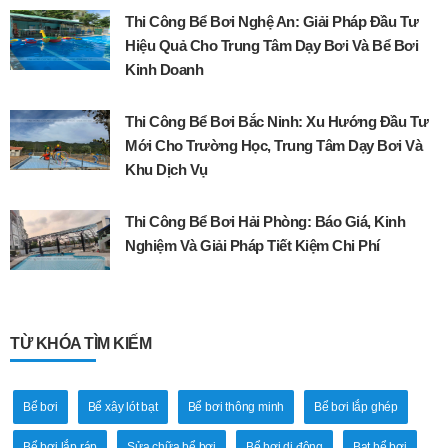
Thi Công Bể Bơi Nghệ An: Giải Pháp Đầu Tư
Hiệu Quả Cho Trung Tâm Dạy Bơi Và Bể Bơi
Kinh Doanh
Thi Công Bể Bơi Bắc Ninh: Xu Hướng Đầu Tư
Mới Cho Trường Học, Trung Tâm Dạy Bơi Và
Khu Dịch Vụ
Thi Công Bể Bơi Hải Phòng: Báo Giá, Kinh
Nghiệm Và Giải Pháp Tiết Kiệm Chi Phí
TỪ KHÓA TÌM KIẾM
Bể bơi
Bể xây lót bạt
Bể bơi thông minh
Bể bơi lắp ghép
Bể bơi lắp ráp
Sửa chữa bể bơi
Bể bơi di động
Bạt bể bơi