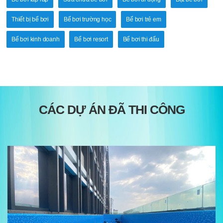
Thiết bị bể bơi
Bể bơi trường học
Bể bơi trẻ em
Bể bơi kinh doanh
Bể bơi resort
Bể bơi thi đấu
CÁC DỰ ÁN ĐÃ THI CÔNG