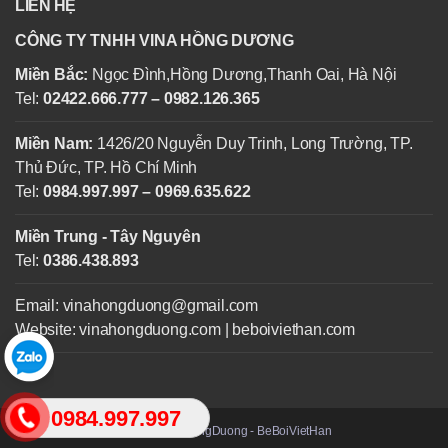
LIÊN HỆ
CÔNG TY TNHH VINA HỒNG DƯƠNG
Miền Bắc:
Ngọc Đình,Hồng Dương,Thanh Oai, Hà Nội
Tel:
02422.666.777 – 0982.126.365
Miền Nam:
1426/20 Nguyễn Duy Trinh, Long Trường, TP.
Thủ Đức, TP. Hồ Chí Minh
Tel:
0984.997.997 – 0969.635.622
Miền Trung - Tây Nguyên
Tel:
0386.438.893
Email: vinahongduong@gmail.com
Website: vinahongduong.com | beboiviethan.com
0984.997.997
© 2025 VinaHongDuong - BeBoiVietHan