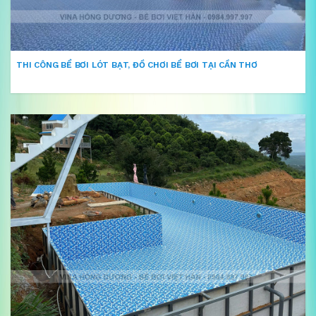
THI CÔNG BỂ BƠI LÓT BẠT, ĐỒ CHƠI BỂ BƠI TẠI CẦN THƠ