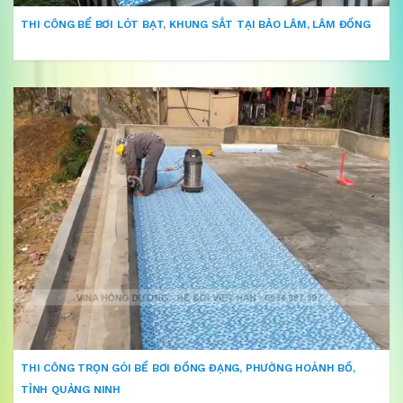
THI CÔNG BỂ BƠI LÓT BẠT, KHUNG SẮT TẠI BẢO LÂM, LÂM ĐỒNG
THI CÔNG TRỌN GÓI BỂ BƠI ĐỒNG ĐẠNG, PHƯỜNG HOÀNH BỒ,
TỈNH QUẢNG NINH