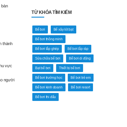
ư bàn
TỪ KHÓA TÌM KIẾM
Bể bơi
Bể xây lót bạt
Bể bơi thông minh
n thành
Bể bơi lắp ghép
Bể bơi lắp ráp
Sửa chữa bể bơi
Bể bơi di động
khu vực
Bạt bể bơi
Thiết bị bể bơi
Bể bơi trường học
Bể bơi trẻ em
ho người
Bể bơi kinh doanh
Bể bơi resort
Bể bơi thi đấu