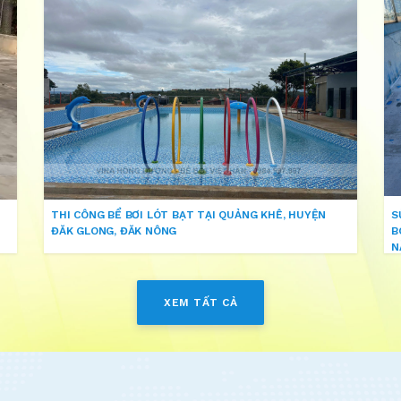
THI CÔNG BỂ BƠI LÓT BẠT TẠI QUẢNG KHÊ, HUYỆN
S
ĐĂK GLONG, ĐĂK NÔNG
B
N
XEM TẤT CẢ