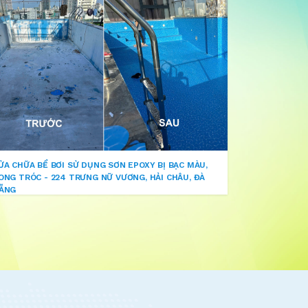
ỬA CHỮA BỂ BƠI SỬ DỤNG SƠN EPOXY BỊ BẠC MÀU,
ONG TRÓC - 224 TRƯNG NỮ VƯƠNG, HẢI CHÂU, ĐÀ
ẴNG