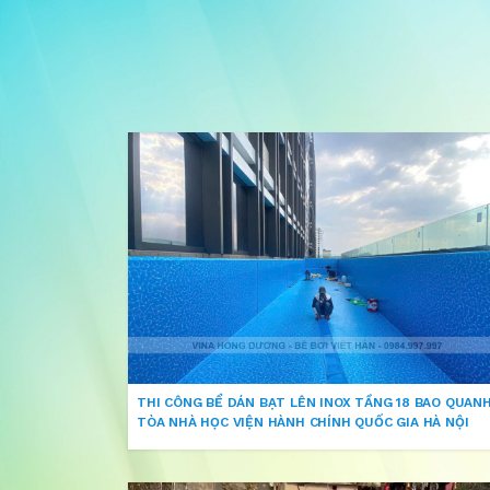
THI CÔNG BỂ DÁN BẠT LÊN INOX TẦNG 18 BAO QUAN
TÒA NHÀ HỌC VIỆN HÀNH CHÍNH QUỐC GIA HÀ NỘI