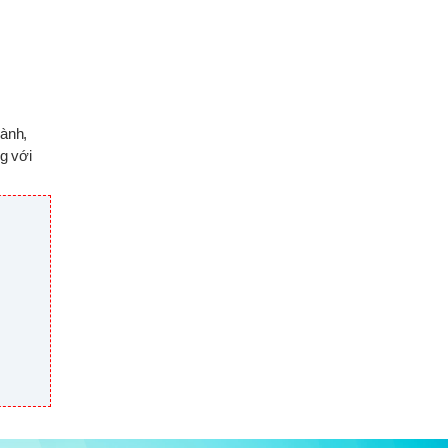
hành,
ng với