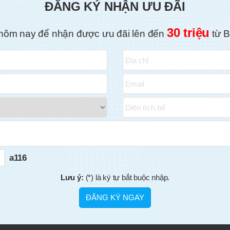
ĐĂNG KÝ NHẬN ƯU ĐÃI
30 triệu
hôm nay để nhận được ưu đãi lên đến
từ B
a116
Lưu ý:
(*) là ký tự bắt buộc nhập.