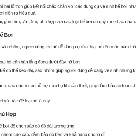
i hai lỗ tròn giúp kết nối chắc chắn với các dụng cụ vệ sinh bể bơi nh
i diễn ra hiệu quả.
ài, gồm 5m, 7m, 9m, phù hợp với các loại bể bơi có quy mô khác nhau.
ể Bơi
 sào nhôm, người dùng có thể dễ dàng cọ rửa, loại bỏ rêu mốc bám trê
oại bỏ cặn bẩn lắng đọng dưới đáy hồ bơi.
t kế có thể kéo dài, sào nhôm giúp người dùng dễ dàng vệ sinh những 
inh, sào nhôm còn hỗ trợ cứu hộ khi cần thiết, giúp đảm bảo an toàn c
t vớt rác để loại bỏ lá cây.
hù Hợp
ể bơi để chọn sào có độ dài tương ứng.
 nhôm cao cấp, đảm bảo độ bền và khả năng chống gỉ.