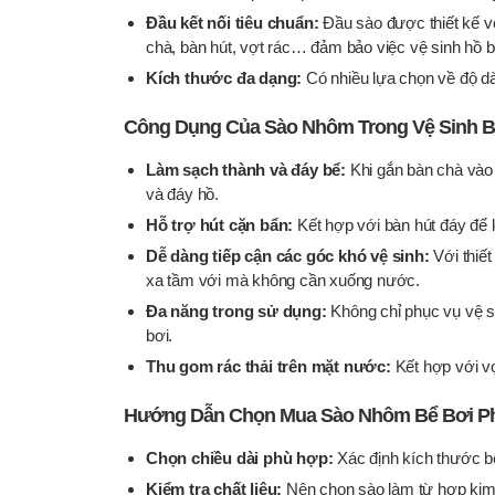
Đầu kết nối tiêu chuẩn:
Đầu sào được thiết kế vớ
chà, bàn hút, vợt rác… đảm bảo việc vệ sinh hồ bơ
Kích thước đa dạng:
Có nhiều lựa chọn về độ d
Công Dụng Của Sào Nhôm Trong Vệ Sinh B
Làm sạch thành và đáy bể:
Khi gắn bàn chà vào
và đáy hồ.
Hỗ trợ hút cặn bẩn:
Kết hợp với bàn hút đáy để l
Dễ dàng tiếp cận các góc khó vệ sinh:
Với thiế
xa tầm với mà không cần xuống nước.
Đa năng trong sử dụng:
Không chỉ phục vụ vệ s
bơi.
Thu gom rác thải trên mặt nước:
Kết hợp với vợ
Hướng Dẫn Chọn Mua Sào Nhôm Bể Bơi P
Chọn chiều dài phù hợp:
Xác định kích thước b
Kiểm tra chất liệu:
Nên chọn sào làm từ hợp kim