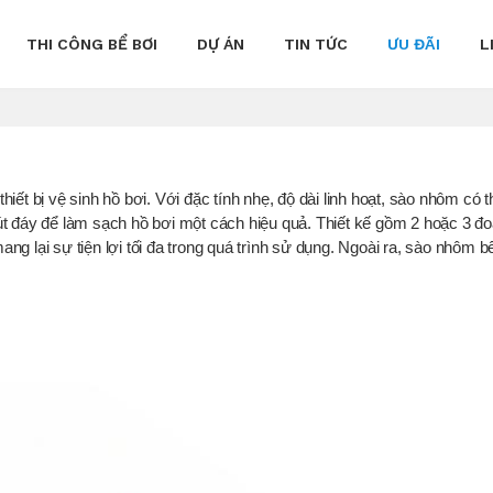
THI CÔNG BỂ BƠI
DỰ ÁN
TIN TỨC
ƯU ĐÃI
L
iết bị vệ sinh hồ bơi. Với đặc tính nhẹ, độ dài linh hoạt, sào nhôm có t
út đáy để làm sạch hồ bơi một cách hiệu quả. Thiết kế gồm 2 hoặc 3 đo
g lại sự tiện lợi tối đa trong quá trình sử dụng. Ngoài ra, sào nhôm b