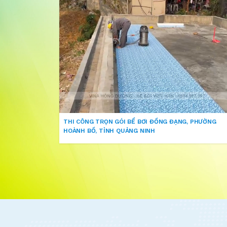
THI CÔNG TRỌN GÓI BỂ BƠI ĐỒNG ĐẠNG, PHƯỜNG
HOÀNH BỒ, TỈNH QUẢNG NINH