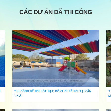
CÁC DỰ ÁN ĐÃ THI CÔNG
H
THI CÔNG BỂ BƠI LÓT BẠT, ĐỒ CHƠI BỂ BƠI TẠI CẦN
T
THƠ
L