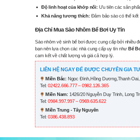
Độ linh hoạt của khớp nối:
Ưu tiên các sản phẩm
Khả năng tương thích:
Đảm bảo sào có thể kết nố
Địa Chỉ Mua Sào Nhôm Bể Bơi Uy Tín
Sào nhôm vệ sinh bể bơi được cung cấp bởi nhiều đơn
bạn nên lựa chọn các nhà cung cấp uy tín như
Bể Bơ
cam kết về chất lượng và giá cả hợp lý.
LIÊN HỆ NGAY ĐỂ ĐƯỢC CHUYÊN GIA TƯ
Miền Bắc:
Ngọc Đình,Hồng Dương,Thanh Oai,
Tel:
02422.666.777 – 0982.126.365
Miền Nam:
1426/20 Nguyễn Duy Trinh, Long T
Tel:
0984.997.997 – 0969.635.622
Miền Trung - Tây Nguyên
Tel:
0386.438.893