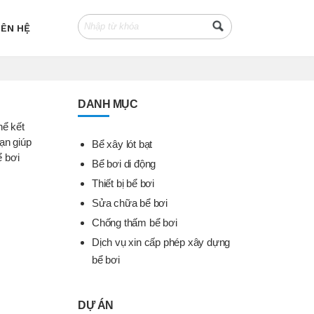
IÊN HỆ
DANH MỤC
hể kết
ạn giúp
Bể xây lót bạt
ể bơi
Bể bơi di động
Thiết bị bể bơi
Sửa chữa bể bơi
Chống thấm bể bơi
Dịch vụ xin cấp phép xây dựng
bể bơi
DỰ ÁN