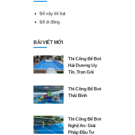
Bể xây lót bạt
Bể di động
BÀI VIẾT MỚI
Thi Công Bể Bơi
Hải Dương Uy
Tín, Trọn Gói
Thi Công Bể Bơi
Thái Bình
Thi Công Bể Bơi
Nghệ An: Giải
Pháp Đầu Tư