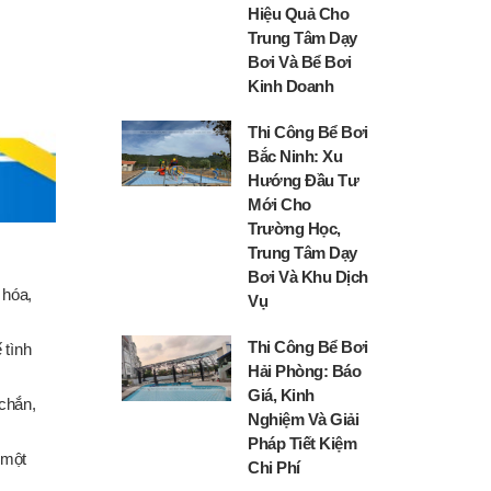
Hiệu Quả Cho
Trung Tâm Dạy
Bơi Và Bể Bơi
Kinh Doanh
Thi Công Bể Bơi
Bắc Ninh: Xu
Hướng Đầu Tư
Mới Cho
Trường Học,
Trung Tâm Dạy
Bơi Và Khu Dịch
 hóa,
Vụ
Thi Công Bể Bơi
 tình
Hải Phòng: Báo
Giá, Kinh
chắn,
Nghiệm Và Giải
Pháp Tiết Kiệm
 một
Chi Phí