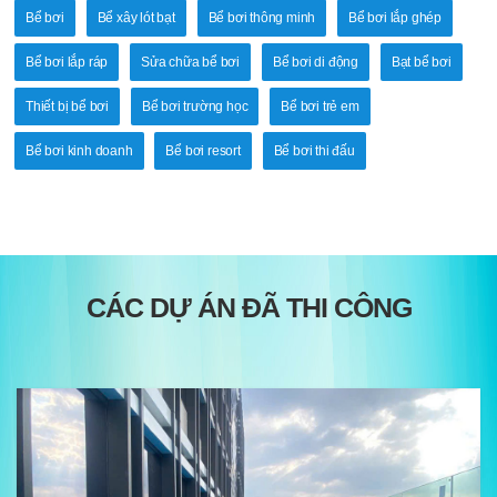
Bể bơi
Bể xây lót bạt
Bể bơi thông minh
Bể bơi lắp ghép
Bể bơi lắp ráp
Sửa chữa bể bơi
Bể bơi di động
Bạt bể bơi
Thiết bị bể bơi
Bể bơi trường học
Bể bơi trẻ em
Bể bơi kinh doanh
Bể bơi resort
Bể bơi thi đấu
CÁC DỰ ÁN ĐÃ THI CÔNG