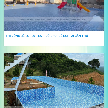
THI CÔNG BỂ BƠI LÓT BẠT, ĐỒ CHƠI BỂ BƠI TẠI CẦN THƠ