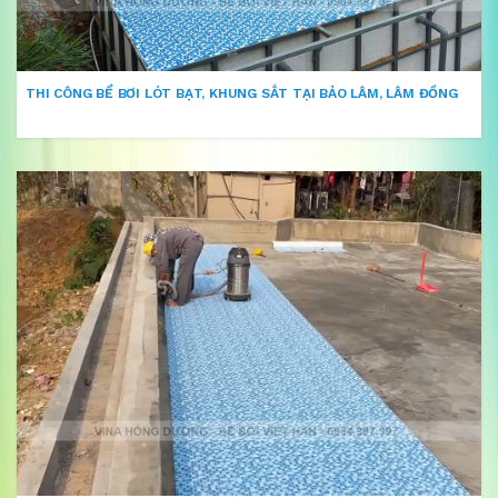
THI CÔNG BỂ BƠI LÓT BẠT, KHUNG SẮT TẠI BẢO LÂM, LÂM ĐỒNG