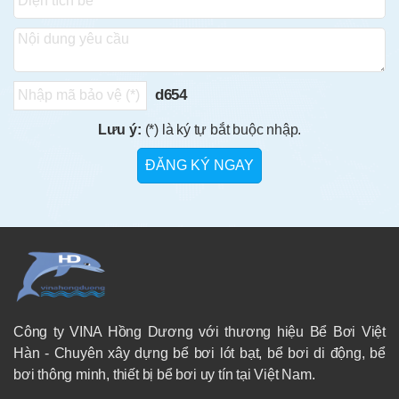
d654
Lưu ý:
(*) là ký tự bắt buộc nhập.
Công ty VINA Hồng Dương với thương hiệu Bể Bơi Việt
Hàn - Chuyên xây dựng bể bơi lót bạt, bể bơi di động, bể
bơi thông minh, thiết bị bể bơi uy tín tại Việt Nam.