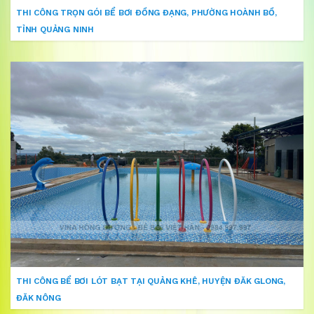
THI CÔNG TRỌN GÓI BỂ BƠI ĐỒNG ĐẠNG, PHƯỜNG HOÀNH BỒ,
TỈNH QUẢNG NINH
THI CÔNG BỂ BƠI LÓT BẠT TẠI QUẢNG KHÊ, HUYỆN ĐĂK GLONG,
ĐĂK NÔNG