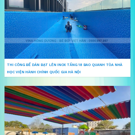
THI CÔNG BỂ DÁN BẠT LÊN INOX TẦNG 18 BAO QUANH TÒA NHÀ
HỌC VIỆN HÀNH CHÍNH QUỐC GIA HÀ NỘI