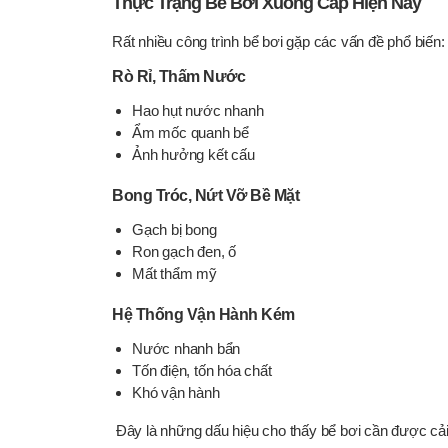
Thực Trạng Bể Bơi Xuống Cấp Hiện Nay
Rất nhiều công trình bể bơi gặp các vấn đề phổ biến:
Rò Rỉ, Thấm Nước
Hao hụt nước nhanh
Ẩm mốc quanh bể
Ảnh hưởng kết cấu
Bong Tróc, Nứt Vỡ Bề Mặt
Gạch bị bong
Ron gạch đen, ố
Mất thẩm mỹ
Hệ Thống Vận Hành Kém
Nước nhanh bẩn
Tốn điện, tốn hóa chất
Khó vận hành
Đây là những dấu hiệu cho thấy bể bơi cần được cải 