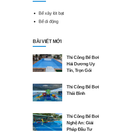
Bể xây lót bạt
Bể di động
BÀI VIẾT MỚI
Thi Công Bể Bơi
Hải Dương Uy
Tín, Trọn Gói
Thi Công Bể Bơi
Thái Bình
Thi Công Bể Bơi
Nghệ An: Giải
Pháp Đầu Tư