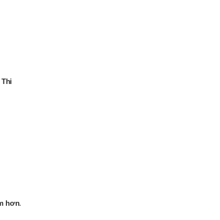
 Thi
ệm hơn
.