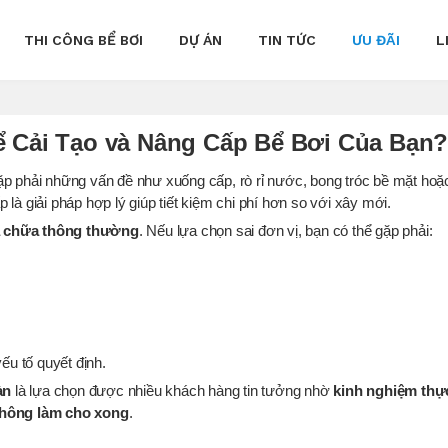
THI CÔNG BỂ BƠI
DỰ ÁN
TIN TỨC
ƯU ĐÃI
L
ể Cải Tạo và Nâng Cấp Bể Bơi Của Bạn
ặp phải những vấn đề như xuống cấp, rò rỉ nước, bong tróc bề mặt hoặc
là giải pháp hợp lý giúp tiết kiệm chi phí hơn so với xây mới.
a chữa thông thường
. Nếu lựa chọn sai đơn vị, bạn có thể gặp phải:
yếu tố quyết định.
àn
là lựa chọn được nhiều khách hàng tin tưởng nhờ
kinh nghiệm thực
 không làm cho xong
.