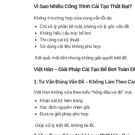
Vì Sao Nhiều Công Trình Cải Tạo Thất Bại?
Không ít trường hợp sửa xong vẫn lỗi do:
Chỉ xử lý phần bề mặt, không xử lý gốc vấn đề
Không hiểu cấu trúc bể bơi
Thi công sai kỹ thuật
Sử dụng vật liệu không phù hợp
Kết quả: mất tiền nhưng không giải quyết triệt để.
Việt Hàn – Giải Pháp Cải Tạo Bể Bơi Toàn D
1. Tư Vấn Đúng Vấn Đề – Không Làm Theo Cả
Việt Hàn không sửa theo kiểu “hỏng đâu vá đó” mà:
Khảo sát kỹ hiện trạng
Xác định nguyên nhân gốc
Đưa ra giải pháp phù hợp
Giúp xử lý triệt để, không tái lỗi.