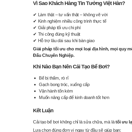
Vì Sao Khách Hàng Tin Tưởng Việt Hàn?
✔ Làm thật – tư vấn thật – không vẽ vời
✔ Kinh nghiệm nhiều công trình thực tế
✔ Giải pháp tối ưu chi phí
✔ Thi công đúng kỹ thuật
✔ Hỗ trợ lâu dài sau khi bàn giao
Giải pháp tối ưu cho mọi loại địa hình, mọi quy
Đấu Chuyên Nghiệp.
Khi Nào Bạn Nên Cải Tạo Bể Bơi?
Bể bị thấm, rò rỉ
Gạch bong tróc, xuống cấp
Vận hành tốn kém
Muốn nâng cấp để kinh doanh tốt hơn
Kết Luận
Cải tạo bể bơi không chỉ là sửa chữa, mà là
tối ưu l
Lựa chọn đúng đơn vị ngay từ đầu sẽ giúp bạn: