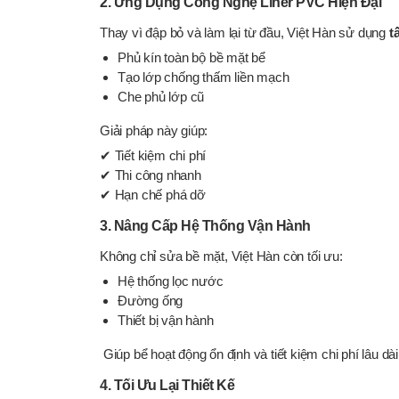
2. Ứng Dụng Công Nghệ Liner PVC Hiện Đại
Thay vì đập bỏ và làm lại từ đầu, Việt Hàn sử dụng
t
Phủ kín toàn bộ bề mặt bể
Tạo lớp chống thấm liền mạch
Che phủ lớp cũ
Giải pháp này giúp:
✔ Tiết kiệm chi phí
✔ Thi công nhanh
✔ Hạn chế phá dỡ
3. Nâng Cấp Hệ Thống Vận Hành
Không chỉ sửa bề mặt, Việt Hàn còn tối ưu:
Hệ thống lọc nước
Đường ống
Thiết bị vận hành
Giúp bể hoạt động ổn định và tiết kiệm chi phí lâu dài
4. Tối Ưu Lại Thiết Kế