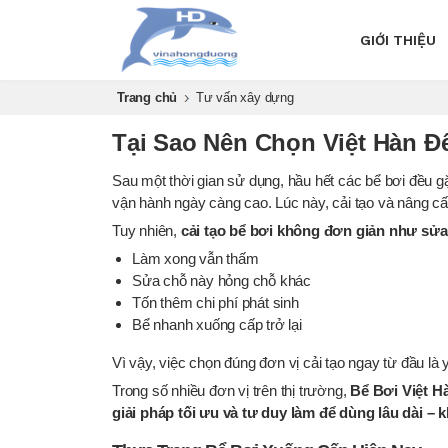
GIỚI THIỆU
Trang chủ
Tư vấn xây dựng
Tại Sao Nên Chọn Việt Hàn Đ
Sau một thời gian sử dụng, hầu hết các bể bơi đều g
vận hành ngày càng cao. Lúc này, cải tạo và nâng cấp 
Tuy nhiên,
cải tạo bể bơi không đơn giản như sử
Làm xong vẫn thấm
Sửa chỗ này hỏng chỗ khác
Tốn thêm chi phí phát sinh
Bể nhanh xuống cấp trở lại
Vì vậy, việc chọn đúng đơn vị cải tạo ngay từ đầu là 
Trong số nhiều đơn vị trên thị trường,
Bể Bơi Việt H
giải pháp tối ưu và tư duy làm để dùng lâu dài –