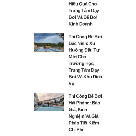
Hiệu Quả Cho
Trung Tâm Dạy
Bơi Và Bể Bơi
Kinh Doanh
Thi Công Bể Bơi
Bắc Ninh: Xu
Hướng Đầu Tư
Mới Cho
Trường Học,
Trung Tâm Dạy
Bơi Và Khu Dịch
Vụ
Thi Công Bể Bơi
Hải Phòng: Báo
Giá, Kinh
Nghiệm Và Giải
Pháp Tiết Kiệm
Chi Phí