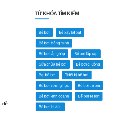
TỪ KHÓA TÌM KIẾM
Bể bơi
Bể xây lót bạt
Bể bơi thông minh
Bể bơi lắp ghép
Bể bơi lắp ráp
Sửa chữa bể bơi
Bể bơi di động
Bạt bể bơi
Thiết bị bể bơi
Bể bơi trường học
Bể bơi trẻ em
Bể bơi kinh doanh
Bể bơi resort
– dễ
Bể bơi thi đấu