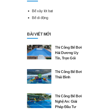
Bể xây lót bạt
Bể di động
BÀI VIẾT MỚI
Thi Công Bể Bơi
Hải Dương Uy
Tín, Trọn Gói
Thi Công Bể Bơi
Thái Bình
Thi Công Bể Bơi
Nghệ An: Giải
Pháp Đầu Tư