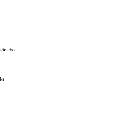
huận
cho
bền