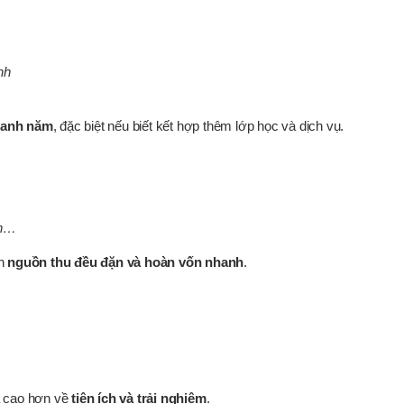
nh
quanh năm
, đặc biệt nếu biết kết hợp thêm lớp học và dịch vụ.
ện…
nh
nguồn thu đều đặn và hoàn vốn nhanh
.
á cao hơn về
tiện ích và trải nghiệm
.