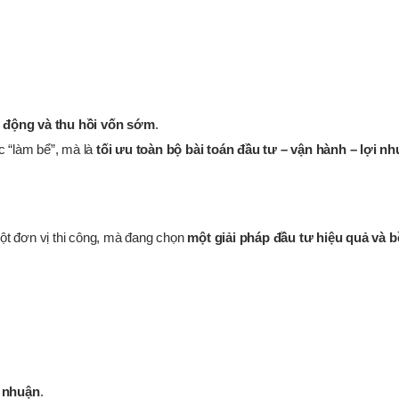
 động và thu hồi vốn sớm
.
c “làm bể”, mà là
tối ưu toàn bộ bài toán đầu tư – vận hành – lợi n
một đơn vị thi công, mà đang chọn
một giải pháp đầu tư hiệu quả và 
i nhuận
.