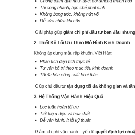
Chống thấm gần như tuyệt đối (không mạch nối)
Thi công nhanh, hạn chế phát sinh
Không bong tróc, không nứt vỡ
Dễ sửa chữa khi cần
Giải pháp giúp
giảm chi phí đầu tư ban đầu nhưng
2. Thiết Kế Tối Ưu Theo Mô Hình Kinh Doanh
Không áp dụng mẫu rập khuôn, Việt Hàn:
Phân tích diện tích thực tế
Tư vấn bố trí theo mục tiêu kinh doanh
Tối đa hóa công suất khai thác
Giúp chủ đầu tư
tận dụng tối đa không gian và tă
3. Hệ Thống Vận Hành Hiệu Quả
Lọc tuần hoàn tối ưu
Tiết kiệm điện và hóa chất
Dễ vận hành, ít lỗi kỹ thuật
Giảm chi phí vận hành – yếu tố
quyết định lợi nhu