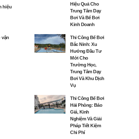
Hiệu Quả Cho
h hiệu
Trung Tâm Dạy
Bơi Và Bể Bơi
Kinh Doanh
– vận
Thi Công Bể Bơi
Bắc Ninh: Xu
Hướng Đầu Tư
Mới Cho
Trường Học,
Trung Tâm Dạy
Bơi Và Khu Dịch
Vụ
Thi Công Bể Bơi
Hải Phòng: Báo
Giá, Kinh
Nghiệm Và Giải
Pháp Tiết Kiệm
Chi Phí