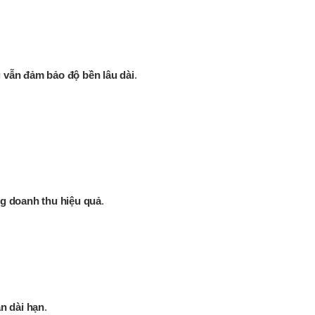
 vẫn đảm bảo độ bền lâu dài
.
ng doanh thu hiệu quả
.
ận dài hạn
.