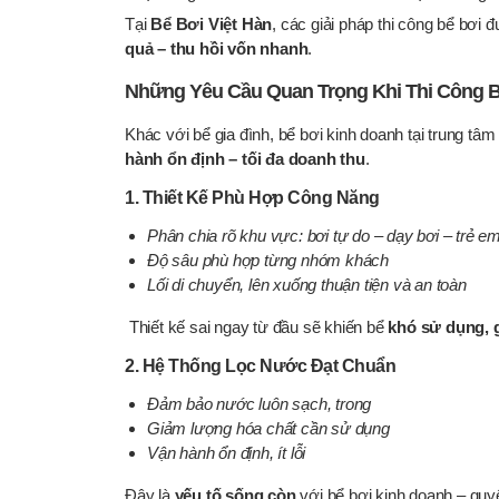
Tại
Bể Bơi Việt Hàn
, các giải pháp thi công bể bơi
quả – thu hồi vốn nhanh
.
Những Yêu Cầu Quan Trọng Khi Thi Công B
Khác với bể gia đình, bể bơi kinh doanh tại trung t
hành ổn định – tối đa doanh thu
.
1. Thiết Kế Phù Hợp Công Năng
Phân chia rõ khu vực: bơi tự do – dạy bơi – trẻ e
Độ sâu phù hợp từng nhóm khách
Lối di chuyển, lên xuống thuận tiện và an toàn
Thiết kế sai ngay từ đầu sẽ khiến bể
khó sử dụng, 
2. Hệ Thống Lọc Nước Đạt Chuẩn
Đảm bảo nước luôn sạch, trong
Giảm lượng hóa chất cần sử dụng
Vận hành ổn định, ít lỗi
Đây là
yếu tố sống còn
với bể bơi kinh doanh – quyế