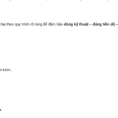
 khai theo quy trình rõ ràng để đảm bảo
đúng kỹ thuật – đúng tiến độ –
tốn kém.
ả
.