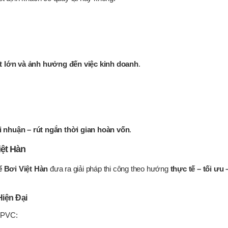
ất lớn và ảnh hưởng đến việc kinh doanh
.
ợi nhuận – rút ngắn thời gian hoàn vốn
.
iệt Hàn
 Bơi Việt Hàn
đưa ra giải pháp thi công theo hướng
thực tế – tối ưu 
iện Đại
r PVC: