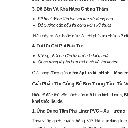
3. Độ Bền Và Khả Năng Chống Thấm
Bể hoạt động liên tục, áp lực sử dụng cao
Dễ xuống cấp nếu thi công kém kỹ thuật
Nếu xảy ra rò rỉ hoặc nứt vỡ, chi phí sửa chữa sẽ
r
4. Tối Ưu Chi Phí Đầu Tư
Không phải cứ đầu tư nhiều là hiệu quả
Quan trọng là phù hợp mô hình và tệp khách
Giải pháp đúng giúp
giảm áp lực tài chính – tăng l
Giải Pháp Thi Công Bể Bơi Trung Tâm Từ V
Hiểu rõ đặc thù vận hành của mô hình kinh doanh,
Bể
khai thác lâu dài
.
1. Ứng Dụng Tấm Phủ Liner PVC – Xu Hướng H
Thay vì ốp gạch truyền thống, Việt Hàn sử dụng line