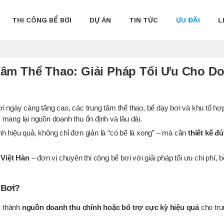
THI CÔNG BỂ BƠI
DỰ ÁN
TIN TỨC
ƯU ĐÃI
L
Tâm Thể Thao: Giải Pháp Tối Ưu Cho D
i ngày càng tăng cao, các trung tâm thể thao, bể dạy bơi và khu tổ hợ
mang lại nguồn doanh thu ổn định và lâu dài.
h hiệu quả, không chỉ đơn giản là “có bể là xong” – mà cần
thiết kế đú
n
Việt Hàn
– đơn vị chuyên thi công bể bơi với giải pháp tối ưu chi phí,
 Bơi?
ở thành
nguồn doanh thu chính hoặc bổ trợ cực kỳ hiệu quả
cho tru