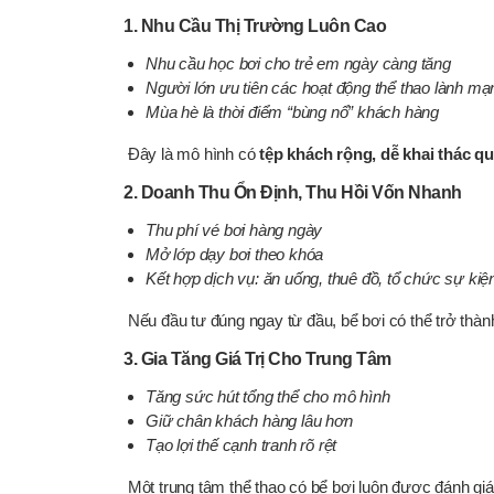
1. Nhu Cầu Thị Trường Luôn Cao
Nhu cầu học bơi cho trẻ em ngày càng tăng
Người lớn ưu tiên các hoạt động thể thao lành mạ
Mùa hè là thời điểm “bùng nổ” khách hàng
Đây là mô hình có
tệp khách rộng, dễ khai thác 
2. Doanh Thu Ổn Định, Thu Hồi Vốn Nhanh
Thu phí vé bơi hàng ngày
Mở lớp dạy bơi theo khóa
Kết hợp dịch vụ: ăn uống, thuê đồ, tổ chức sự ki
Nếu đầu tư đúng ngay từ đầu, bể bơi có thể trở thà
3. Gia Tăng Giá Trị Cho Trung Tâm
Tăng sức hút tổng thể cho mô hình
Giữ chân khách hàng lâu hơn
Tạo lợi thế cạnh tranh rõ rệt
Một trung tâm thể thao có bể bơi luôn được đánh gi