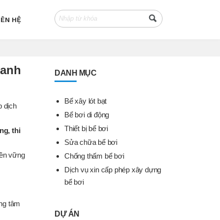
IÊN HỆ
oanh
DANH MỤC
Bể xây lót bạt
p dịch
Bể bơi di động
Thiết bị bể bơi
ng, thi
Sửa chữa bể bơi
 bền vững
Chống thấm bể bơi
Dịch vụ xin cấp phép xây dựng
bể bơi
ng tâm
DỰ ÁN