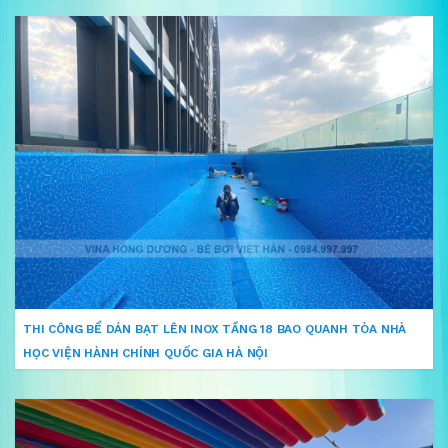
THI CÔNG BỂ DÁN BẠT LÊN INOX TẦNG 18 BAO QUANH TÒA NHÀ
HỌC VIỆN HÀNH CHÍNH QUỐC GIA HÀ NỘI