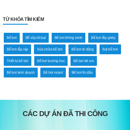
TỪ KHÓA TÌM KIẾM
Bể bơi
Bể xây lót bạt
Bể bơi thông minh
Bể bơi lắp ghép
Bể bơi lắp ráp
Sửa chữa bể bơi
Bể bơi di động
Bạt bể bơi
Thiết bị bể bơi
Bể bơi trường học
Bể bơi trẻ em
Bể bơi kinh doanh
Bể bơi resort
Bể bơi thi đấu
CÁC DỰ ÁN ĐÃ THI CÔNG