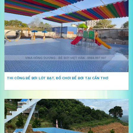
THI CÔNG BỂ BƠI LÓT BẠT, ĐỒ CHƠI BỂ BƠI TẠI CẦN THƠ