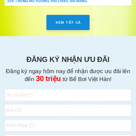
224 TRƯNG NỮ VƯƠNG, HẢI CHÂU, ĐÀ NẴNG
XEM TẤT CẢ
ĐĂNG KÝ NHẬN ƯU ĐÃI
Đăng ký ngay hôm nay để nhận được ưu đãi lên
30 triệu
đến
từ Bể Bơi Việt Hàn!