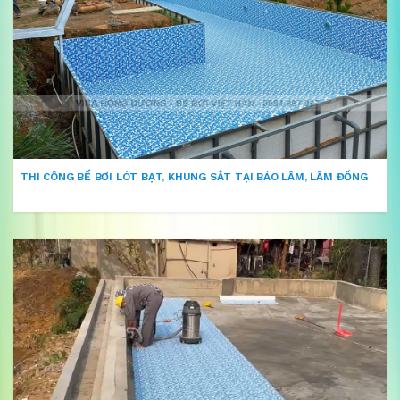
THI CÔNG BỂ BƠI LÓT BẠT, KHUNG SẮT TẠI BẢO LÂM, LÂM ĐỒNG