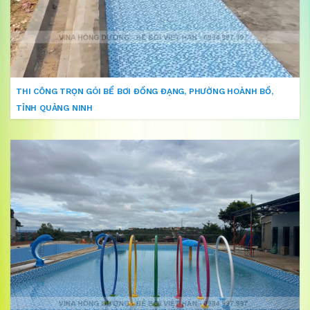
THI CÔNG TRỌN GÓI BỂ BƠI ĐỒNG ĐẠNG, PHƯỜNG HOÀNH BỒ,
TỈNH QUẢNG NINH