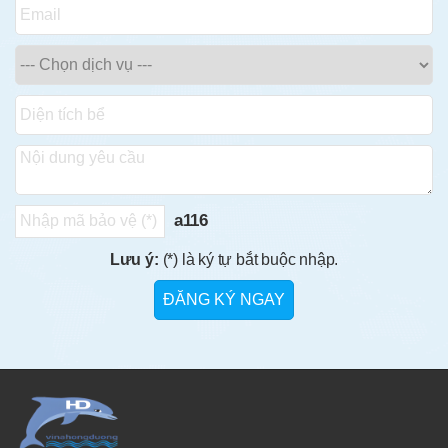
a116
Lưu ý:
(*) là ký tự bắt buộc nhập.