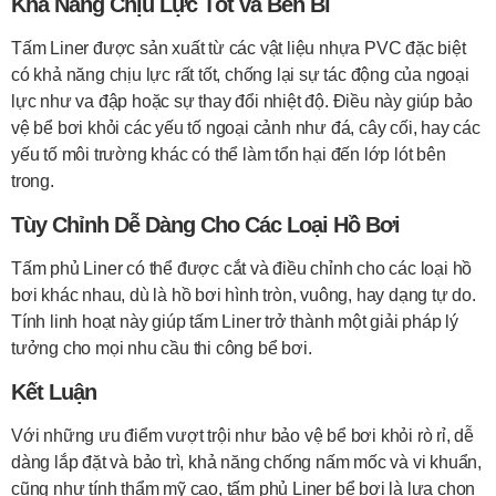
Khả Năng Chịu Lực Tốt và Bền Bỉ
Tấm Liner được sản xuất từ các vật liệu nhựa PVC đặc biệt
có khả năng chịu lực rất tốt, chống lại sự tác động của ngoại
lực như va đập hoặc sự thay đổi nhiệt độ. Điều này giúp bảo
vệ bể bơi khỏi các yếu tố ngoại cảnh như đá, cây cối, hay các
yếu tố môi trường khác có thể làm tổn hại đến lớp lót bên
trong.
Tùy Chỉnh Dễ Dàng Cho Các Loại Hồ Bơi
Tấm phủ Liner có thể được cắt và điều chỉnh cho các loại hồ
bơi khác nhau, dù là hồ bơi hình tròn, vuông, hay dạng tự do.
Tính linh hoạt này giúp tấm Liner trở thành một giải pháp lý
tưởng cho mọi nhu cầu thi công bể bơi.
Kết Luận
Với những ưu điểm vượt trội như bảo vệ bể bơi khỏi rò rỉ, dễ
dàng lắp đặt và bảo trì, khả năng chống nấm mốc và vi khuẩn,
cũng như tính thẩm mỹ cao, tấm phủ Liner bể bơi là lựa chọn