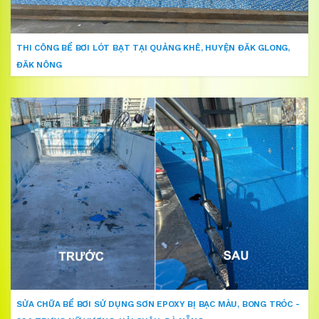
THI CÔNG BỂ BƠI LÓT BẠT TẠI QUẢNG KHÊ, HUYỆN ĐĂK GLONG,
ĐĂK NÔNG
SỬA CHỮA BỂ BƠI SỬ DỤNG SƠN EPOXY BỊ BẠC MÀU, BONG TRÓC -