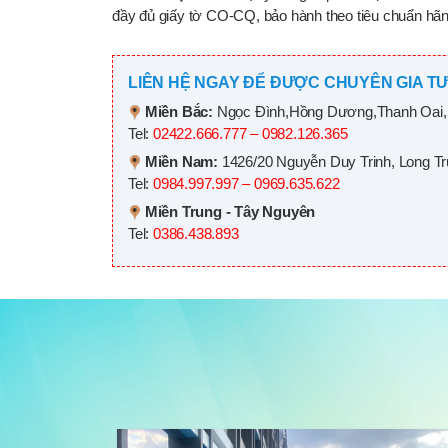
đầy đủ giấy tờ CO-CQ, bảo hành theo tiêu chuẩn hãng
LIÊN HỆ NGAY ĐỂ ĐƯỢC CHUYÊN GIA TƯ
Miền Bắc:
Ngọc Đình,Hồng Dương,Thanh Oai,
Tel:
02422.666.777 – 0982.126.365
Miền Nam:
1426/20 Nguyễn Duy Trinh, Long T
Tel:
0984.997.997 – 0969.635.622
Miền Trung - Tây Nguyên
Tel:
0386.438.893