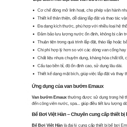
Cơ chế đóng mở linh hoạt, cho phép vận hành nh
Thiết kế thân thiện, dễ dàng lắp đặt và thao tác vậ
Đa dạng kích thước, phù hợp với nhiều loại hệ th
Đảm bảo lưu lượng nước ổn định, không bị cản trở
Thuận tiện trong quá trình lắp đặt, tháo lắp hoặc bảo
Chi phí hợp lý hơn so với các dòng van cổng hay v
Chất liệu nhựa chuyên dụng, kháng hóa chất tốt,
Cấu tạo bền bỉ, độ ổn định cao, sử dụng lâu dài.
Thiết kế dạng mặt bích, giúp việc lắp đặt và thay 
Ứng dụng của van bướm Emaux
Van bướm Emaux
thường được sử dụng trong hệ thố
đến công viên nước, spa... giúp điều tiết lưu lượng 
Bể Bơi Việt Hàn – Chuyên cung cấp thiết bị
Bể Bơi Việt Hàn
là đại lý cung cấp thiết bị bể bơi