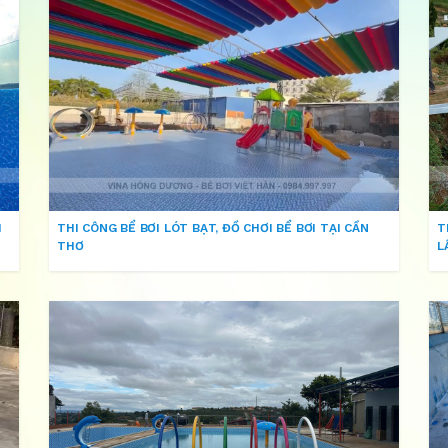
H
THI CÔNG BỂ BƠI LÓT BẠT, ĐỒ CHƠI BỂ BƠI TẠI CẦN
T
THƠ
L