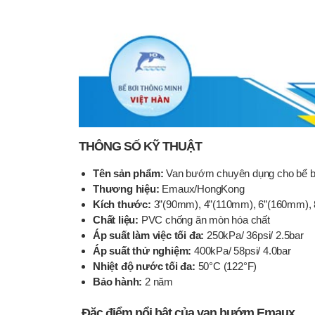
THÔNG SỐ KỸ THUẬT
Tên sản phẩm:
Van bướm chuyên dụng cho bể b
Thương hiệu:
Emaux/HongKong
Kích thước:
3”(90mm), 4”(110mm), 6”(160mm),
Chất liệu:
PVC chống ăn mòn hóa chất
Áp suất làm việc tối đa:
250kPa/ 36psi/ 2.5bar
Áp suất thử nghiệm:
400kPa/ 58psi/ 4.0bar
Nhiệt độ nước tối đa:
50°C (122°F)
Bảo hành:
2 năm
Đặc điểm nổi bật của van bướm Emaux