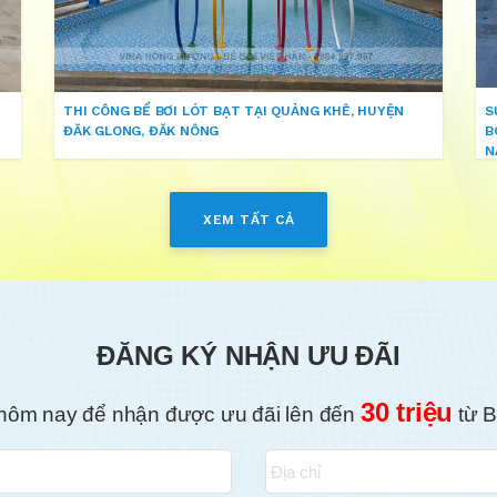
THI CÔNG BỂ BƠI LÓT BẠT TẠI QUẢNG KHÊ, HUYỆN
S
ĐĂK GLONG, ĐĂK NÔNG
B
N
XEM TẤT CẢ
ĐĂNG KÝ NHẬN ƯU ĐÃI
30 triệu
hôm nay để nhận được ưu đãi lên đến
từ B