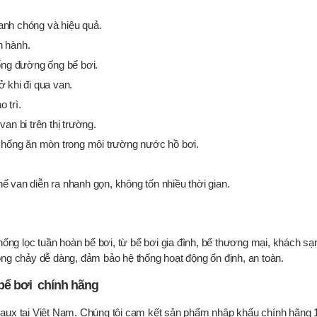
anh chóng và hiệu quả.
n hành.
ống đường ống bể bơi.
 khi đi qua van.
 trì.
an bi trên thị trường.
 chống ăn mòn trong môi trường nước hồ bơi.
thế van diễn ra nhanh gọn, không tốn nhiều thời gian.
ng lọc tuần hoàn bể bơi, từ bể bơi gia đình, bể thương mại, khách sạn
dòng chảy dễ dàng, đảm bảo hệ thống hoạt động ổn định, an toàn.
 bể bơi chính hãng
 Emaux tại Việt Nam. Chúng tôi cam kết sản phẩm nhập khẩu chính hãng