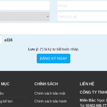
a116
Lưu ý:
(*) là ký tự bắt buộc nhập.
 MỤC
CHÍNH SÁCH
LIÊN HỆ
CÔNG TY TNH
iệu
Chính sách bảo mật
Miền Bắc:
Ngọc Đ
g bể bơi
Chính sách bảo hành
Tel:
02422.666.777