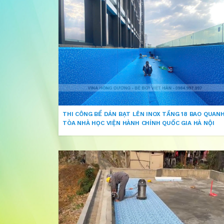
THI CÔNG BỂ DÁN BẠT LÊN INOX TẦNG 18 BAO QUAN
TÒA NHÀ HỌC VIỆN HÀNH CHÍNH QUỐC GIA HÀ NỘI