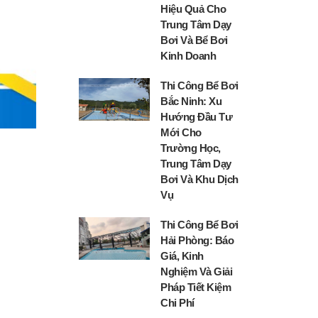
Hiệu Quả Cho
Trung Tâm Dạy
Bơi Và Bể Bơi
Kinh Doanh
Thi Công Bể Bơi
Bắc Ninh: Xu
Hướng Đầu Tư
Mới Cho
Trường Học,
Trung Tâm Dạy
Bơi Và Khu Dịch
Vụ
Thi Công Bể Bơi
Hải Phòng: Báo
Giá, Kinh
Nghiệm Và Giải
Pháp Tiết Kiệm
Chi Phí