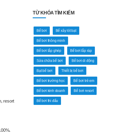
TỪ KHÓA TÌM KIẾM
Bể bơi
Bể xây lót bạt
Bể bơi thông minh
Bể bơi lắp ghép
Bể bơi lắp ráp
Sửa chữa bể bơi
Bể bơi di động
Bạt bể bơi
Thiết bị bể bơi
Bể bơi trường học
Bể bơi trẻ em
Bể bơi kinh doanh
Bể bơi resort
, resort
Bể bơi thi đấu
 100%,