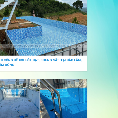
HI CÔNG BỂ BƠI LÓT BẠT, KHUNG SẮT TẠI BẢO LÂM,
ÂM ĐỒNG