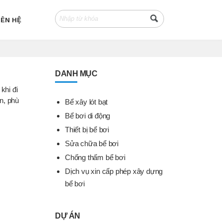
IÊN HỆ
DANH MỤC
khi đi
n, phù
Bể xây lót bạt
Bể bơi di động
Thiết bị bể bơi
Sửa chữa bể bơi
Chống thấm bể bơi
Dịch vụ xin cấp phép xây dựng
bể bơi
DỰ ÁN