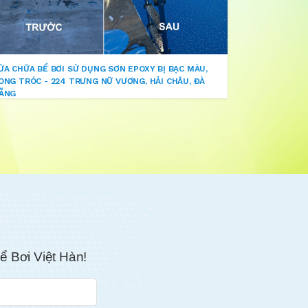
ỬA CHỮA BỂ BƠI SỬ DỤNG SƠN EPOXY BỊ BẠC MÀU,
ONG TRÓC - 224 TRƯNG NỮ VƯƠNG, HẢI CHÂU, ĐÀ
ẴNG
ể Bơi Việt Hàn!