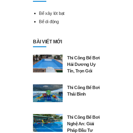
Bể xây lót bạt
Bể di động
BÀI VIẾT MỚI
Thi Công Bể Bơi
Hải Dương Uy
Tín, Trọn Gói
Thi Công Bể Bơi
Thái Bình
Thi Công Bể Bơi
Nghệ An: Giải
Pháp Đầu Tư