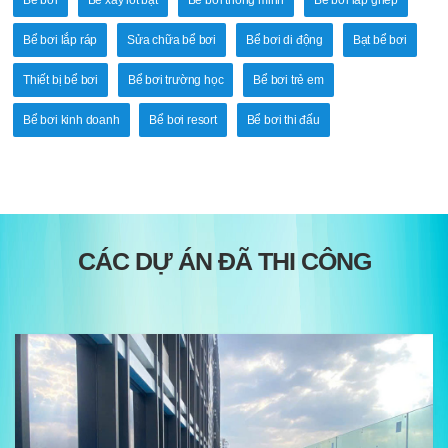
Bể bơi
Bể xây lót bạt
Bể bơi thông minh
Bể bơi lắp ghép
Bể bơi lắp ráp
Sửa chữa bể bơi
Bể bơi di động
Bạt bể bơi
Thiết bị bể bơi
Bể bơi trường học
Bể bơi trẻ em
Bể bơi kinh doanh
Bể bơi resort
Bể bơi thi đấu
CÁC DỰ ÁN ĐÃ THI CÔNG