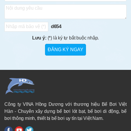
d654
Lưu ý:
(*) là ký tự bắt buộc nhập.
Công ty VINA Hồng Dương với thương hiệu Bể Bơi Việt
Hàn - Chuyên xây dựng bể bơi lót bạt, bể bơi di động, bể
bơi thông minh, thiết bị bể bơi uy tín tại Việt Nam.