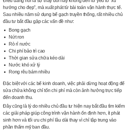
Điều đáng nói là sự thay đổi này không đến từ yếu tố “xu
hướng cho đẹp”, mà xuất phát từ bài toán vận hành thực tế.
Sau nhiều năm sử dụng bể gạch truyền thống, rất nhiều chủ
đầu tư bắt đầu gặp các vấn đề như:
Bong gạch
Nứt ron
Rò rỉ nước
Chi phí bảo trì cao
Thời gian sửa chữa kéo dài
Nước khó xử lý
Rong rêu bám nhiều
Đặc biệt với các bể kinh doanh, việc phải dừng hoạt động để
sửa chữa không chỉ tốn chi phí mà còn ảnh hưởng trực tiếp
đến doanh thu.
Đây cũng là lý do nhiều chủ đầu tư hiện nay bắt đầu tìm kiếm
các giải pháp giúp công trình vận hành ổn định hơn, ít phát
sinh hơn và tối ưu chi phí lâu dài thay vì chỉ tập trung vào
phần thẩm mỹ ban đầu.