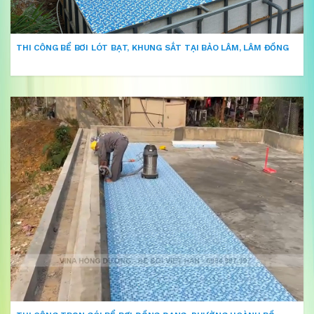
THI CÔNG BỂ BƠI LÓT BẠT, KHUNG SẮT TẠI BẢO LÂM, LÂM ĐỒNG