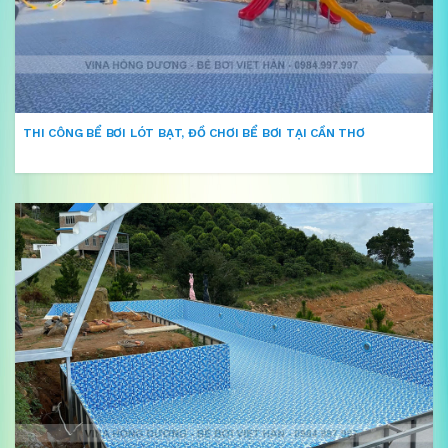
THI CÔNG BỂ BƠI LÓT BẠT, ĐỒ CHƠI BỂ BƠI TẠI CẦN THƠ