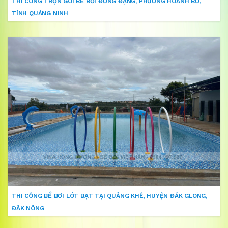
THI CÔNG TRỌN GÓI BỂ BƠI ĐỒNG ĐẠNG, PHƯỜNG HOÀNH BỒ,
TỈNH QUẢNG NINH
THI CÔNG BỂ BƠI LÓT BẠT TẠI QUẢNG KHÊ, HUYỆN ĐĂK GLONG,
ĐĂK NÔNG