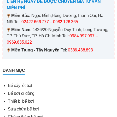
LIÊN HỆ NGAY ĐỂ ĐƯỢC CHUYÊN GIA TƯ VẤN
MIỄN PHÍ
Miền Bắc:
Ngọc Đình,Hồng Dương,Thanh Oai, Hà
Nội
Tel:
02422.666.777 – 0982.126.365
Miền Nam:
1426/20 Nguyễn Duy Trinh, Long Trường,
TP. Thủ Đức, TP. Hồ Chí Minh
Tel:
0984.997.997 –
0969.635.622
Miền Trung - Tây Nguyên
Tel:
0386.438.893
DANH MỤC
Bể xây lót bạt
Bể bơi di động
Thiết bị bể bơi
Sửa chữa bể bơi
Chống thấm bể bơi