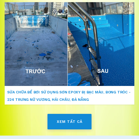
SỬA CHỮA BỂ BƠI SỬ DỤNG SƠN EPOXY BỊ BẠC MÀU, BONG TRÓC -
224 TRƯNG NỮ VƯƠNG, HẢI CHÂU, ĐÀ NẴNG
XEM TẤT CẢ