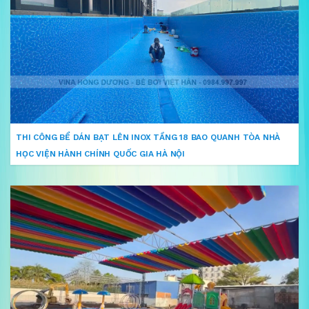
THI CÔNG BỂ DÁN BẠT LÊN INOX TẦNG 18 BAO QUANH TÒA NHÀ
HỌC VIỆN HÀNH CHÍNH QUỐC GIA HÀ NỘI