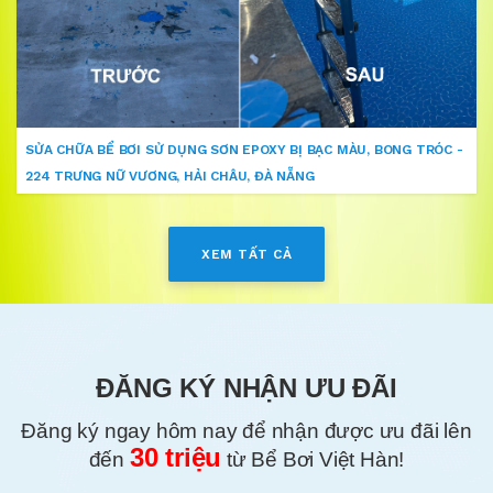
SỬA CHỮA BỂ BƠI SỬ DỤNG SƠN EPOXY BỊ BẠC MÀU, BONG TRÓC -
224 TRƯNG NỮ VƯƠNG, HẢI CHÂU, ĐÀ NẴNG
XEM TẤT CẢ
ĐĂNG KÝ NHẬN ƯU ĐÃI
Đăng ký ngay hôm nay để nhận được ưu đãi lên
30 triệu
đến
từ Bể Bơi Việt Hàn!