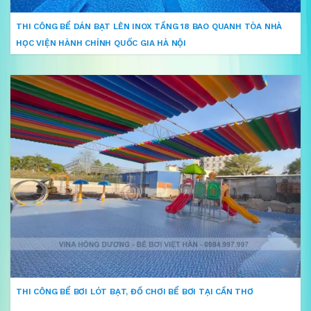
THI CÔNG BỂ DÁN BẠT LÊN INOX TẦNG 18 BAO QUANH TÒA NHÀ
HỌC VIỆN HÀNH CHÍNH QUỐC GIA HÀ NỘI
THI CÔNG BỂ BƠI LÓT BẠT, ĐỒ CHƠI BỂ BƠI TẠI CẦN THƠ