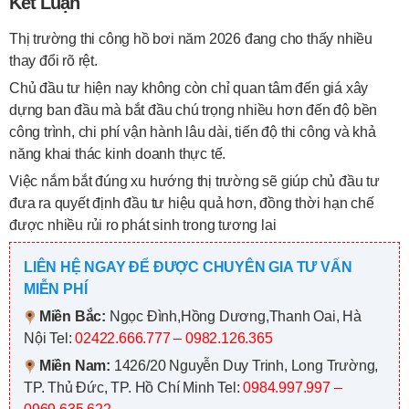
Kết Luận
Thị trường thi công hồ bơi năm 2026 đang cho thấy nhiều
thay đổi rõ rệt.
Chủ đầu tư hiện nay không còn chỉ quan tâm đến giá xây
dựng ban đầu mà bắt đầu chú trọng nhiều hơn đến độ bền
công trình, chi phí vận hành lâu dài, tiến độ thi công và khả
năng khai thác kinh doanh thực tế.
Việc nắm bắt đúng xu hướng thị trường sẽ giúp chủ đầu tư
đưa ra quyết định đầu tư hiệu quả hơn, đồng thời hạn chế
được nhiều rủi ro phát sinh trong tương lai
LIÊN HỆ NGAY ĐỂ ĐƯỢC CHUYÊN GIA TƯ VẤN
MIỄN PHÍ
Miền Bắc:
Ngọc Đình,Hồng Dương,Thanh Oai, Hà
Nội
Tel:
02422.666.777 – 0982.126.365
Miền Nam:
1426/20 Nguyễn Duy Trinh, Long Trường,
TP. Thủ Đức, TP. Hồ Chí Minh
Tel:
0984.997.997 –