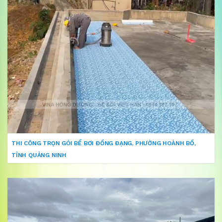
THI CÔNG TRỌN GÓI BỂ BƠI ĐỒNG ĐẠNG, PHƯỜNG HOÀNH BỒ,
TỈNH QUẢNG NINH