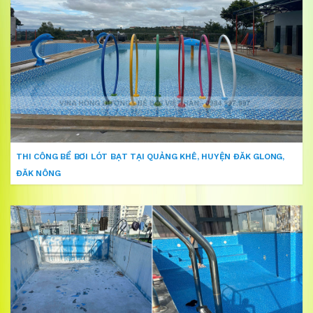
THI CÔNG BỂ BƠI LÓT BẠT TẠI QUẢNG KHÊ, HUYỆN ĐĂK GLONG,
ĐĂK NÔNG