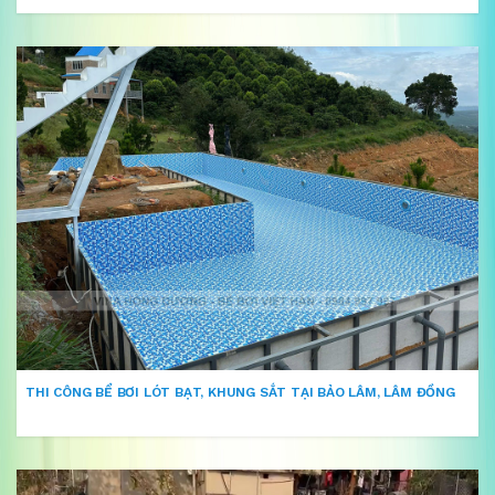
THI CÔNG BỂ BƠI LÓT BẠT, KHUNG SẮT TẠI BẢO LÂM, LÂM ĐỒNG