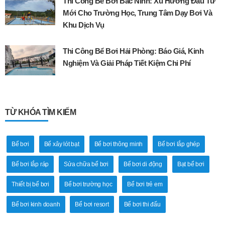
Thi Công Bể Bơi Bắc Ninh: Xu Hướng Đầu Tư
Mới Cho Trường Học, Trung Tâm Dạy Bơi Và
Khu Dịch Vụ
Thi Công Bể Bơi Hải Phòng: Báo Giá, Kinh
Nghiệm Và Giải Pháp Tiết Kiệm Chi Phí
TỪ KHÓA TÌM KIẾM
Bể bơi
Bể xây lót bạt
Bể bơi thông minh
Bể bơi lắp ghép
Bể bơi lắp ráp
Sửa chữa bể bơi
Bể bơi di động
Bạt bể bơi
Thiết bị bể bơi
Bể bơi trường học
Bể bơi trẻ em
Bể bơi kinh doanh
Bể bơi resort
Bể bơi thi đấu