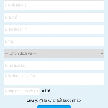
a116
Lưu ý:
(*) là ký tự bắt buộc nhập.